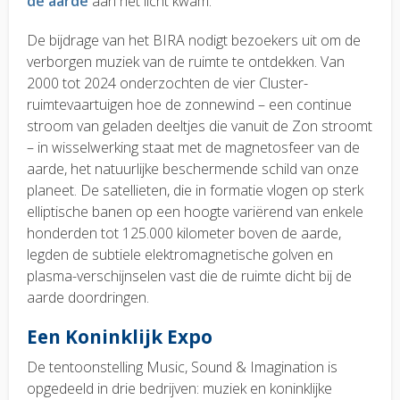
de aarde
aan het licht kwam.
De bijdrage van het BIRA nodigt bezoekers uit om de
verborgen muziek van de ruimte te ontdekken. Van
2000 tot 2024 onderzochten de vier Cluster-
ruimtevaartuigen hoe de zonnewind – een continue
stroom van geladen deeltjes die vanuit de Zon stroomt
– in wisselwerking staat met de magnetosfeer van de
aarde, het natuurlijke beschermende schild van onze
planeet. De satellieten, die in formatie vlogen op sterk
elliptische banen op een hoogte variërend van enkele
honderden tot 125.000 kilometer boven de aarde,
legden de subtiele elektromagnetische golven en
plasma-verschijnselen vast die de ruimte dicht bij de
aarde doordringen.
Een Koninklijk Expo
De tentoonstelling Music, Sound & Imagination is
opgedeeld in drie bedrijven: muziek en koninklijke