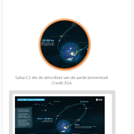
Salsa-C2 die de atmosfeer van de aarde binnentrad.
Credit: ESA.
Figure
2
body
text