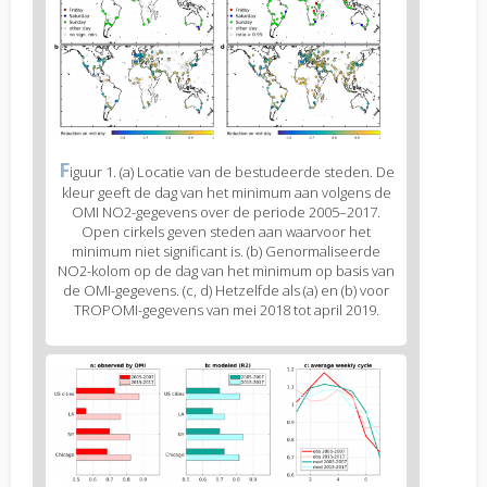
body
text
Figure
F
iguur 1. (a) Locatie van de bestudeerde steden. De
2
kleur geeft de dag van het minimum aan volgens de
caption
OMI NO2-gegevens over de periode 2005–2017.
(legend)
Open cirkels geven steden aan waarvoor het
minimum niet significant is. (b) Genormaliseerde
NO2-kolom op de dag van het minimum op basis van
de OMI-gegevens. (c, d) Hetzelfde als (a) en (b) voor
TROPOMI-gegevens van mei 2018 tot april 2019.
Figure
3
body
text