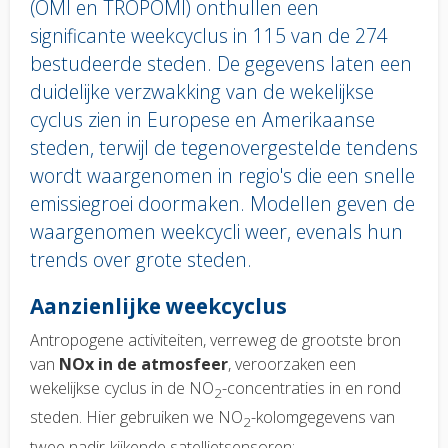
(OMI en TROPOMI) onthullen een
significante weekcyclus in 115 van de 274
bestudeerde steden. De gegevens laten een
duidelijke verzwakking van de wekelijkse
cyclus zien in Europese en Amerikaanse
steden, terwijl de tegenovergestelde tendens
wordt waargenomen in regio's die een snelle
emissiegroei doormaken. Modellen geven de
waargenomen weekcycli weer, evenals hun
trends over grote steden.
Body
Aanzienlijke weekcyclus
text
Antropogene activiteiten, verreweg de grootste bron
van
NOx in de atmosfeer
, veroorzaken een
wekelijkse cyclus in de NO
-concentraties in en rond
2
steden. Hier gebruiken we NO
-kolomgegevens van
2
twee nadir-kijkende satellietsensoren: