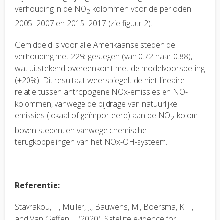
verhouding in de NO
kolommen voor de perioden
2
2005–2007 en 2015–2017 (zie figuur 2).
Gemiddeld is voor alle Amerikaanse steden de
verhouding met 22% gestegen (van 0.72 naar 0.88),
wat uitstekend overeenkomt met de modelvoorspelling
(+20%). Dit resultaat weerspiegelt de niet-lineaire
relatie tussen antropogene NOx-emissies en NO-
kolommen, vanwege de bijdrage van natuurlijke
emissies (lokaal of geïmporteerd) aan de NO
-kolom
2
boven steden, en vanwege chemische
terugkoppelingen van het NOx-OH-systeem.
Referentie:
Stavrakou, T., Müller, J., Bauwens, M., Boersma, K.F.,
and Van Geffen, J. (2020). Satellite evidence for