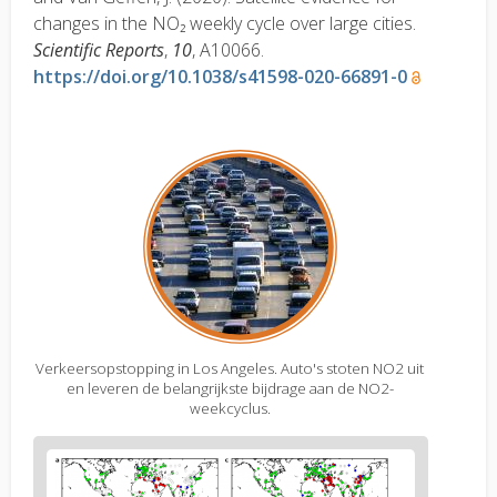
changes in the NO
₂
weekly cycle over large cities.
Scientific Reports
,
10
, A10066.
https://doi.org/10.1038/s41598-020-66891-0
Verkeersopstopping in Los Angeles. Auto's stoten NO2 uit
en leveren de belangrijkste bijdrage aan de NO2-
weekcyclus.
Figure
2