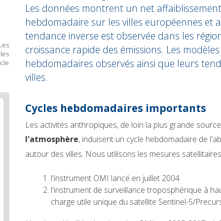
Les données montrent un net affaiblissement
hebdomadaire sur les villes européennes et a
tendance inverse est observée dans les régi
Les
croissance rapide des émissions. Les modèles 
les
hebdomadaires observés ainsi que leurs ten
cle
villes.
Body
Cycles hebdomadaires importants
text
Les activités anthropiques, de loin la plus grande sourc
l'atmosphère
, induisent un cycle hebdomadaire de l
autour des villes. Nous utilisons les mesures satellitair
l'instrument OMI lancé en juillet 2004
l'instrument de surveillance troposphérique à h
charge utile unique du satellite Sentinel-5/Precu