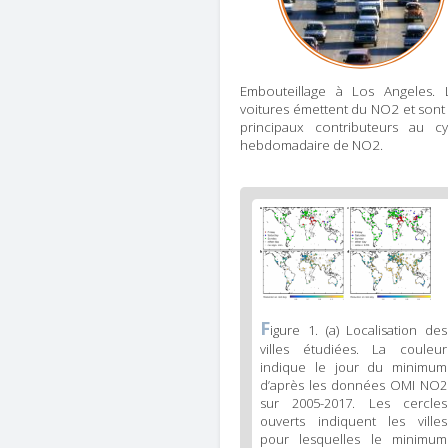
Embouteillage à Los Angeles. 
voitures émettent du NO2 et sont 
principaux contributeurs au cy
hebdomadaire de NO2.
Figure
2
body
text
Figure
F
igure 1. (a) Localisation des
2
villes étudiées. La couleur
caption
indique le jour du minimum
(legend)
d’après les données OMI NO2
sur 2005-2017. Les cercles
ouverts indiquent les villes
pour lesquelles le minimum