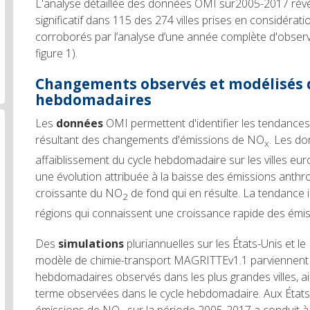
L'analyse détaillée des données OMI sur2005-2017 rév
significatif dans 115 des 274 villes prises en considérati
corroborés par l’analyse d’une année complète d'obser
figure 1).
Changements observés et modélisés d
hebdomadaires
Les
données
OMI permettent d'identifier les tendance
résultant des changements d'émissions de NO
. Les d
x
affaiblissement du cycle hebdomadaire sur les villes eu
une évolution attribuée à la baisse des émissions anthr
croissante du NO
de fond qui en résulte. La tendance 
2
régions qui connaissent une croissance rapide des émis
Des
simulations
pluriannuelles sur les États-Unis et le
modèle de chimie-transport MAGRITTEv1.1 parviennent à
hebdomadaires observés dans les plus grandes villes, ai
terme observées dans le cycle hebdomadaire. Aux États-