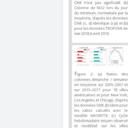
OMI n'est pas significatif. (b)
Colonne de NO2 lors du jour
du minimum, normalisée par la
moyenne, d’après les données
OMI. (c, d) Identique à (a) et (b)
pour les données TROPOMI de
mai 2018 à avril 2019.
Figure
3
body
text
Figure
F
igure 2. (a) Ratios des
3
colonnes dimanche / semaine
caption
en moyenne sur 2005–2007 et
(legend)
sur 2015–2017 pour 18 villes
américaines et pour New York,
Los Angeles et Chicago, d’après
les données OMI. (b) Idem pour
les ratios calculés avec le
modèle MAGRITTE. (c) Cycle
hebdomadaire moyen observé
et modélisé sur les villes