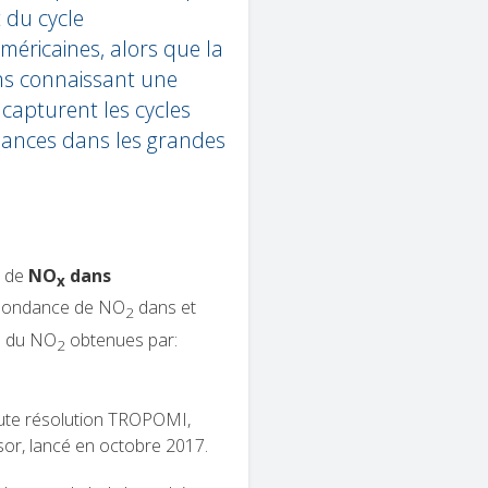
 du cycle
méricaines, alors que la
ons connaissant une
capturent les cycles
dances dans les grandes
e de
NO
dans
x
'abondance de NO
dans et
2
es du NO
obtenues par:
2
aute résolution TROPOMI,
rsor, lancé en octobre 2017.