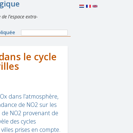
lgique
 de l’espace extra-
Search
pliquée
Search
form
dans le cycle
lles
 NOx dans l'atmosphère,
ndance de NO2 sur les
ns de NO2 provenant de
èle des cycles
villes prises en compte.