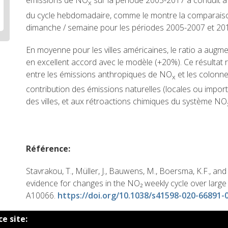
émissions de NO
sur la période 2005-2017 a conduit à u
x
du cycle hebdomadaire, comme le montre la comparaiso
dimanche / semaine pour les périodes 2005-2007 et 2015-
En moyenne pour les villes américaines, le ratio a augme
en excellent accord avec le modèle (+20%). Ce résultat re
entre les émissions anthropiques de NO
et les colonn
x
contribution des émissions naturelles (locales ou impor
des villes, et aux rétroactions chimiques du système NO
Référence
:
Stavrakou, T., Müller, J., Bauwens, M., Boersma, K.F., and 
evidence for changes in the NO
₂
weekly cycle over large 
A10066.
https://doi.org/10.1038/s41598-020-66891-
ce site: