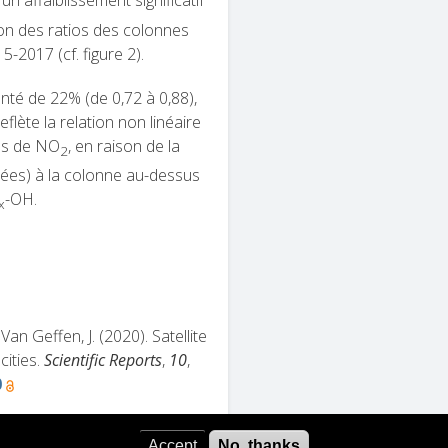
n affaiblissement significatif
n des ratios des colonnes
2017 (cf. figure 2).
nté de 22% (de 0,72 à 0,88),
flète la relation non linéaire
es de NO
, en raison de la
2
tées) à la colonne au-dessus
-OH.
x
Van Geffen, J. (2020). Satellite
cities.
Scientific Reports
,
10
,
0
Accept
No, thanks