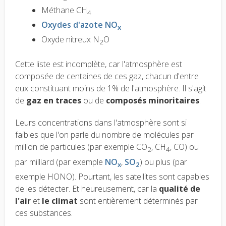
Méthane CH
4
Oxydes d'azote NO
x
Oxyde nitreux N
O
2
Cette liste est incomplète, car l'atmosphère est
composée de centaines de ces gaz, chacun d'entre
eux constituant moins de 1% de l'atmosphère. Il s'agit
de
gaz en traces
ou de
composés minoritaires
.
Leurs concentrations dans l'atmosphère sont si
faibles que l'on parle du nombre de molécules par
million de particules (par exemple CO
, CH
, CO) ou
2
4
par milliard (par exemple
NO
,
SO
) ou plus (par
x
2
exemple HONO). Pourtant, les satellites sont capables
de les détecter. Et heureusement, car la
qualité de
l'air
et
le climat
sont entièrement déterminés par
ces substances.