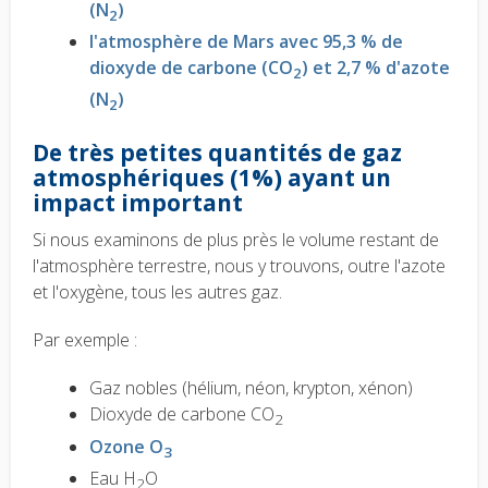
(N
)
2
l'atmosphère de Mars avec 95,3 % de
dioxyde de carbone (CO
) et 2,7 % d'azote
2
(N
)
2
De très petites quantités de gaz
atmosphériques (1%) ayant un
impact important
Si nous examinons de plus près le volume restant de
l'atmosphère terrestre, nous y trouvons, outre l'azote
et l'oxygène, tous les autres gaz.
Par exemple :
Gaz nobles (hélium, néon, krypton, xénon)
Dioxyde de carbone CO
2
Ozone O
3
Eau H
O
2