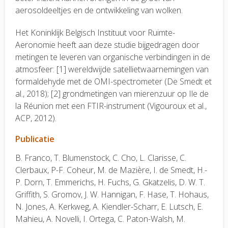
aerosoldeeltjes en de ontwikkeling van wolken.
Het Koninklijk Belgisch Instituut voor Ruimte-
Aeronomie heeft aan deze studie bijgedragen door
metingen te leveren van organische verbindingen in de
atmosfeer: [1] wereldwijde satellietwaarnemingen van
formaldehyde met de OMI-spectrometer (De Smedt et
al., 2018); [2] grondmetingen van mierenzuur op Ile de
la Réunion met een FTIR-instrument (Vigouroux et al.,
ACP, 2012).
Publicatie
B. Franco, T. Blumenstock, C. Cho, L. Clarisse, C.
Clerbaux, P-F. Coheur, M. de Mazière, I. de Smedt, H.-
P. Dorn, T. Emmerichs, H. Fuchs, G. Gkatzelis, D. W. T.
Griffith, S. Gromov, J. W. Hannigan, F. Hase, T. Hohaus,
N. Jones, A. Kerkweg, A. Kiendler-Scharr, E. Lutsch, E.
Mahieu, A. Novelli, I. Ortega, C. Paton-Walsh, M.