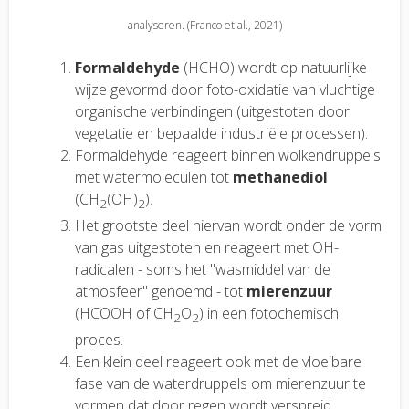
analyseren. (Franco et al., 2021)
Formaldehyde
(HCHO) wordt op natuurlijke
wijze gevormd door foto-oxidatie van vluchtige
organische verbindingen (uitgestoten door
vegetatie en bepaalde industriële processen).
Formaldehyde reageert binnen wolkendruppels
met watermoleculen tot
methanediol
(CH
(OH)
).
2
2
Het grootste deel hiervan wordt onder de vorm
van gas uitgestoten en reageert met OH-
radicalen - soms het "wasmiddel van de
atmosfeer" genoemd - tot
mierenzuur
(HCOOH of CH
O
) in een fotochemisch
2
2
proces.
Een klein deel reageert ook met de vloeibare
fase van de waterdruppels om mierenzuur te
vormen dat door regen wordt verspreid.