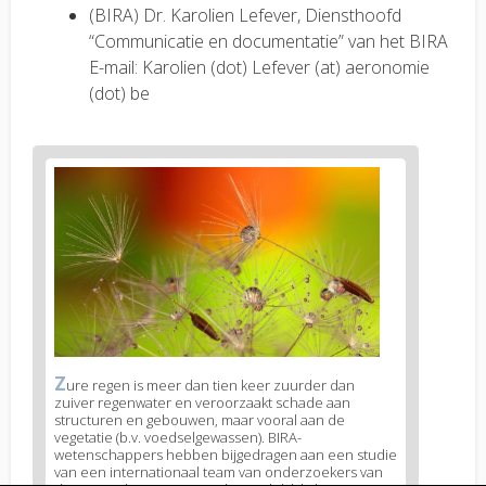
(BIRA) Dr. Karolien Lefever, Diensthoofd
“Communicatie en documentatie” van het BIRA
E-mail: Karolien (dot) Lefever (at) aeronomie
(dot) be
News
image
1
Z
News
ure regen is meer dan tien keer zuurder dan
zuiver regenwater en veroorzaakt schade aan
image
structuren en gebouwen, maar vooral aan de
legend
vegetatie (b.v. voedselgewassen). BIRA-
1
wetenschappers hebben bijgedragen aan een studie
van een internationaal team van onderzoekers van