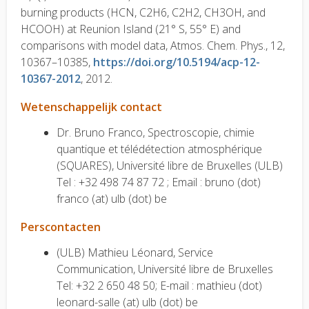
burning products (HCN, C2H6, C2H2, CH3OH, and
HCOOH) at Reunion Island (21° S, 55° E) and
comparisons with model data, Atmos. Chem. Phys., 12,
10367–10385,
https://doi.org/10.5194/acp-12-
10367-2012
, 2012.
Wetenschappelijk contact
Dr. Bruno Franco, Spectroscopie, chimie
quantique et télédétection atmosphérique
(SQUARES), Université libre de Bruxelles (ULB)
Tel : +32 498 74 87 72 ; Email : bruno (dot)
franco (at) ulb (dot) be
Perscontacten
(ULB) Mathieu Léonard, Service
Communication, Université libre de Bruxelles
Tel: +32 2 650 48 50; E-mail : mathieu (dot)
leonard-salle (at) ulb (dot) be