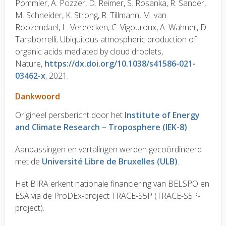
Pommier, A. Pozzer, D. Reimer, S. Rosanka, R. Sander,
M. Schneider, K. Strong, R. Tillmann, M. van
Roozendael, L. Vereecken, C. Vigouroux, A. Wahner, D.
Taraborrelli; Ubiquitous atmospheric production of
organic acids mediated by cloud droplets,
Nature,
https://dx.doi.org/10.1038/s41586-021-
03462-x
, 2021.
Dankwoord
Origineel persbericht door het
Institute of Energy
and Climate Research – Troposphere (IEK-8)
.
Aanpassingen en vertalingen werden gecoördineerd
met de
Université Libre de Bruxelles (ULB)
.
Het BIRA erkent nationale financiering van BELSPO en
ESA via de ProDEx-project TRACE-S5P (TRACE-S5P-
project).