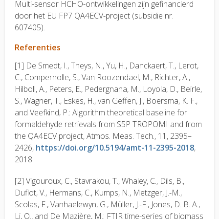
Multi-sensor HCHO-ontwikkelingen zijn gefinancierd
door het EU FP7 QA4ECV-project (subsidie nr.
607405).
Referenties
[1] De Smedt, I., Theys, N., Yu, H., Danckaert, T., Lerot,
C., Compernolle, S., Van Roozendael, M., Richter, A.,
Hilboll, A., Peters, E., Pedergnana, M., Loyola, D., Beirle,
S., Wagner, T., Eskes, H., van Geffen, J., Boersma, K. F.,
and Veefkind, P.: Algorithm theoretical baseline for
formaldehyde retrievals from S5P TROPOMI and from
the QA4ECV project, Atmos. Meas. Tech., 11, 2395–
2426,
https://doi.org/10.5194/amt-11-2395-2018
,
2018.
[2] Vigouroux, C., Stavrakou, T., Whaley, C., Dils, B.,
Duflot, V., Hermans, C., Kumps, N., Metzger, J.-M.,
Scolas, F., Vanhaelewyn, G., Müller, J.-F., Jones, D. B. A.,
Li, Q., and De Mazière, M.: FTIR time-series of biomass