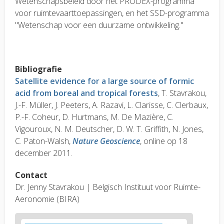
Wetenschapsbeleid door het PRODEX-programma
voor ruimtevaarttoepassingen, en het SSD-programma
"Wetenschap voor een duurzame ontwikkeling."
Bibliografie
Satellite evidence for a large source of formic
acid from boreal and tropical forests
, T. Stavrakou,
J.-F. Müller, J. Peeters, A. Razavi, L. Clarisse, C. Clerbaux,
P.-F. Coheur, D. Hurtmans, M. De Mazière, C.
Vigouroux, N. M. Deutscher, D. W. T. Griffith, N. Jones,
C. Paton-Walsh,
Nature Geoscience
, online op 18
december 2011.
Contact
Dr. Jenny Stavrakou | Belgisch Instituut voor Ruimte-
Aeronomie (BIRA)