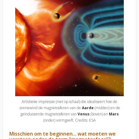
Artistieke impressie (niet op schaal) die idealiseert hoe de
zonnewind de magnetosferen van de
Aarde
(midden) en de
geïnduceerde magnetosferen van
Venus
(boven) en
Mars
(onder) vormgeeft. Credits: ESA
Misschien om te beginnen... wat moeten we