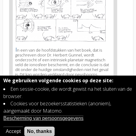
image
3
I
News
n een van de hoofdstukken van het boek, dat is
geschreven door Dr. Herbert Gunnel, wordt
image
onderzocht of een intrinsiek planetair magnetisch
legend
veld de ionosfeer beschermt, en de conclusie is dat
3
dit onder de huidige omstandigheden niet het geval
is. Dit kan worden verklaard door neushoorns.
We gebruiken volgende cookies op deze site:
Een sessie-cookie, die wordt gewist na het sluiten van de
browser.
Cookies voor bezoekersstatistieken (anoniem),
Related articles
aangemaakt door Matomo.
Het Cluster-epos: we ontrafelen de gevolgen
Bescherming van persoonsgegevens
van de elektromagnetische krachten op
planetaire schaal
Accept
No, thanks