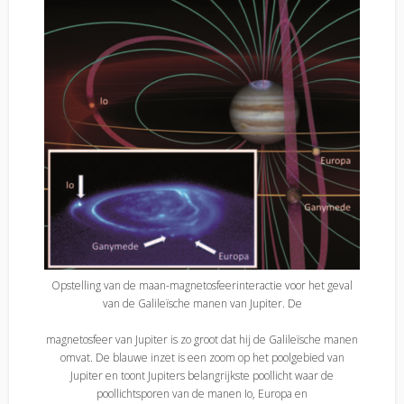
Opstelling van de maan-magnetosfeerinteractie voor het geval
van de Galileïsche manen van Jupiter. De
magnetosfeer van Jupiter is zo groot dat hij de Galileïsche manen
omvat. De blauwe inzet is een zoom op het poolgebied van
Jupiter en toont Jupiters belangrijkste poollicht waar de
poollichtsporen van de manen Io, Europa en