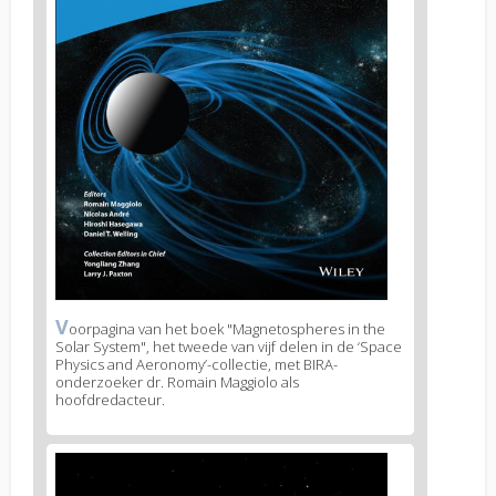
V
News
oorpagina van het boek "Magnetospheres in the
Solar System", het tweede van vijf delen in de ‘Space
image
Physics and Aeronomy’-collectie, met BIRA-
legend
onderzoeker dr. Romain Maggiolo als
1
hoofdredacteur.
News
image