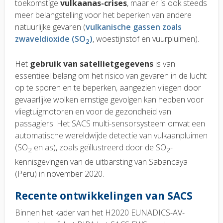
toekomstige
vulkaanas-crises
, maar er is ook steeds
meer belangstelling voor het beperken van andere
natuurlijke gevaren (
vulkanische gassen zoals
zwaveldioxide (SO
)
, woestijnstof en vuurpluimen).
2
Het
gebruik van satellietgegevens
is van
essentieel belang om het risico van gevaren in de lucht
op te sporen en te beperken, aangezien vliegen door
gevaarlijke wolken ernstige gevolgen kan hebben voor
vliegtuigmotoren en voor de gezondheid van
passagiers. Het SACS multi-sensorsysteem omvat een
automatische wereldwijde detectie van vulkaanpluimen
(SO
en as), zoals geïllustreerd door de SO
-
2
2
kennisgevingen van de uitbarsting van Sabancaya
(Peru) in november 2020.
Recente ontwikkelingen van SACS
Binnen het kader van het
H2020 EUNADICS-AV-