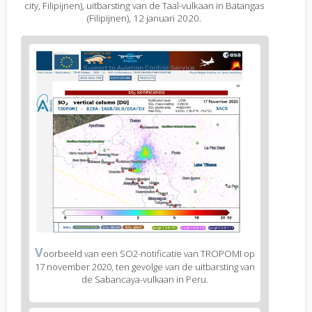
city, Filipijnen), uitbarsting van de Taal-vulkaan in Batangas
(Filipijnen), 12 januari 2020.
Figure
2
body
text
Figure
V
oorbeeld van een SO2-notificatie van TROPOMI op
2
17 november 2020, ten gevolge van de uitbarsting van
caption
de Sabancaya-vulkaan in Peru.
(legend)