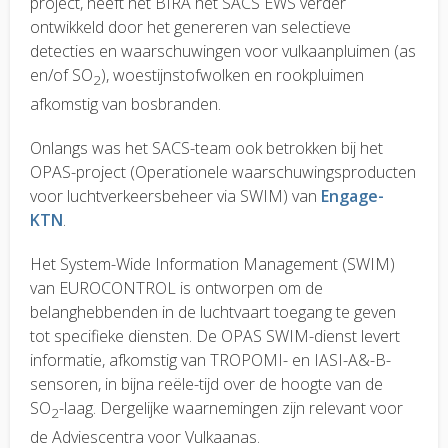
project
, heeft het BIRA het SACS EWS verder
ontwikkeld door het genereren van selectieve
detecties en waarschuwingen voor vulkaanpluimen (as
en/of SO
), woestijnstofwolken en rookpluimen
2
afkomstig van bosbranden.
Onlangs was het SACS-team ook betrokken bij het
OPAS-project (Operationele waarschuwingsproducten
voor luchtverkeersbeheer via SWIM) van
Engage-
KTN
.
Het System-Wide Information Management (SWIM)
van EUROCONTROL is ontworpen om de
belanghebbenden in de luchtvaart toegang te geven
tot specifieke diensten. De OPAS SWIM-dienst levert
informatie, afkomstig van TROPOMI- en IASI-A&-B-
sensoren, in bijna reële-tijd over de hoogte van de
SO
-laag.
Dergelijke waarnemingen zijn relevant voor
2
de Adviescentra voor Vulkaanas.