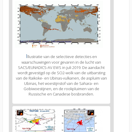
Figure
3
body
text
Figure
I
llustratie van de selectieve detecties en
3
waarschuwingen voor gevaren in de lucht van
caption
SACS/EUNADICS-AV EWS in juli 2019. De aandacht
(legend)
wordt gevestigd op de SO2-wolk van de uitbarsting
van de Raikoke- en Ubinas-vulkanen, de aspluim van
Ubinas, het woestijnstof van de Sahara- en
Gobiwoestijnen, en de rookpluimen van de
Russische en Canadese bosbranden.
Figure
4
body
text