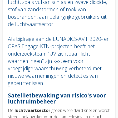
lucht, zoals vulkanisch as en zwaveldioxide,
stof van zandstormen of rook van
bosbranden, aan belangrijke gebruikers uit
de luchtvaartsector.
Als bijdrage aan de EUNADICS-AV H2020- en
OPAS Engage-KTN-projecten heeft het
onderzoeksteam "UV-zichtbaar licht
waarnemingen" zijn systeem voor
vroegtijdige waarschuwing verbeterd met
nieuwe waarnemingen en detecties van
gebeurtenissen.
Body
Satellietbewaking van risico's voor
text
luchtruimbeheer
De
luchtvaartsector
groeit wereldwijd snel en wordt
steeds belangrijker voor de samenleving. In de lucht