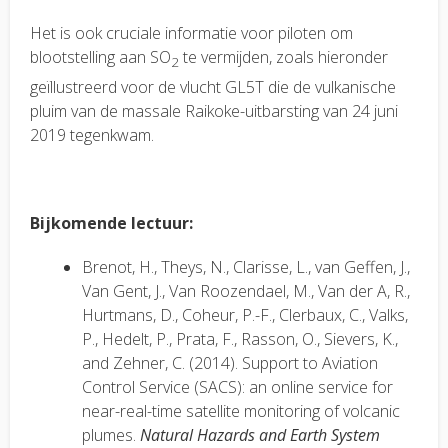
Het is ook cruciale informatie voor piloten om
blootstelling aan SO
te vermijden, zoals hieronder
2
geïllustreerd voor de vlucht GL5T die de vulkanische
pluim van de massale Raikoke-uitbarsting van 24 juni
2019 tegenkwam.
Bijkomende lectuur:
Brenot, H., Theys, N., Clarisse, L., van Geffen, J.,
Van Gent, J., Van Roozendael, M., Van der A, R.,
Hurtmans, D., Coheur, P.-F., Clerbaux, C., Valks,
P., Hedelt, P., Prata, F., Rasson, O., Sievers, K.,
and Zehner, C. (2014).
Support to Aviation
Control Service (SACS): an online service for
near-real-time satellite monitoring of volcanic
plumes.
Natural Hazards and Earth System