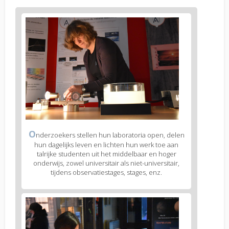
Figure
2
body
text
Figure
O
nderzoekers stellen hun laboratoria open, delen
2
hun dagelijks leven en lichten hun werk toe aan
caption
talrijke studenten uit het middelbaar en hoger
(legend)
onderwijs, zowel universitair als niet-universitair,
tijdens observatiestages, stages, enz.
Figure
3
body