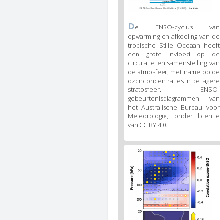
Figure
D
e ENSO-cyclus van
2
opwarming en afkoeling van de
caption
tropische Stille Oceaan heeft
(legend)
een grote invloed op de
circulatie en samenstelling van
de atmosfeer, met name op de
ozonconcentraties in de lagere
stratosfeer. ENSO-
gebeurtenisdiagrammen van
het Australische Bureau voor
Meteorologie, onder licentie
van CC BY 4.0.
Figure
3
body
text