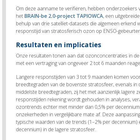
Om deze aanname te verifiëren, hebben onderzoekers va
het
BRAIN-be 2.0-project TAPIOWCA
, een uitgebreid
behulp van drie satelliet-datasets die algemeen erkend 
responstijd van stratosferisch ozon op ENSO-gebeurteni
Resultaten en implicaties
Onze resultaten tonen aan dat ozonconcentraties in de 
met een vertraging van ongeveer 2 tot 6 maanden reage
Langere responstijden van 3 tot 9 maanden komen voor 
breedtegraden van de bovenste stratosfeer, evenals in 
middelste breedtegraden, zij het met aanzienlijk lagere
responstijden rekening wordt gehouden in analyses, ve
ozontrends echter met minder dan 0,5% per decennium
onzekerheden in vergelijkbare mate af. Deze aanpassingen
typische waarden van de trends (1–2% per decennium)
decennium) in de lagere stratosfeer.