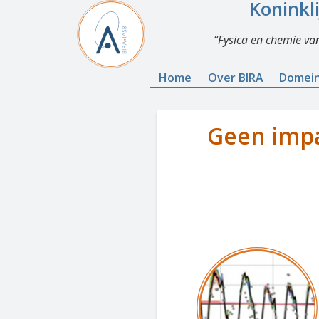
Koninkl
Fysica en chemie va
Home
Over BIRA
Domei
Geen impa