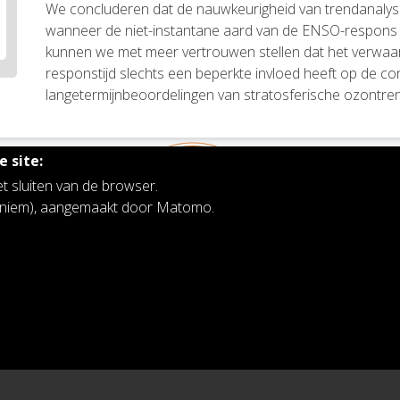
We concluderen dat de nauwkeurigheid van trendanaly
wanneer de niet-instantane aard van de ENSO-respons 
kunnen we met meer vertrouwen stellen dat het verwa
responstijd slechts een beperkte invloed heeft op de co
langetermijnbeoordelingen van stratosferische ozontre
 site:
et sluiten van de browser.
noniem), aangemaakt door Matomo.
Koninklijk Belgisch Instituut voor Ruimte-
Aeronomie