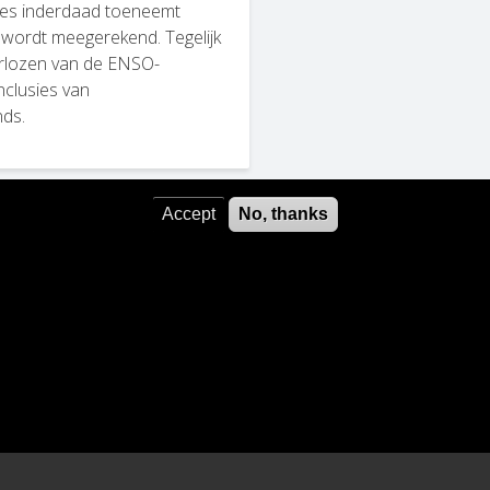
ses inderdaad toeneemt
wordt meegerekend. Tegelijk
arlozen van de ENSO-
nclusies van
nds.
Accept
No, thanks