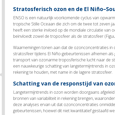
Stratosferisch ozon en de El Niño–So
ENSO is een natuurlijk voorkomende cyclus van opwarmi
tropische Stille Oceaan die zich om de twee tot zeven ja
heeft een sterke invloed op de mondiale circulatie van
beïnvloedt zowel de troposfeer als de stratosfeer (Figuu
Waarnemingen tonen aan dat de ozonconcentraties in d
stratosfeer tijdens El Niño-gebeurtenissen afnemen als 
transport van ozonarme troposferische lucht naar de str
een nauwkeurige schatting van langetermijntrends in ozo
rekening te houden, met name in de lagere stratosfeer.
Schatting van de responstijd van oz
Langetermijntrends in ozon worden doorgaans afgeleid 
bronnen van variabiliteit in rekening brengen, waaronde
deze analyses ervan uit dat ozonconcentraties onmiddel
gebeurtenissen, hoewel dit niet kwantitatief gestaafd 