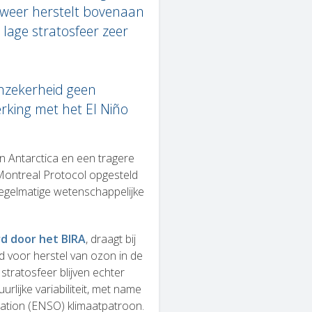
h weer herstelt bovenaan
 lage stratosfeer zeer
nzekerheid geen
king met het El Niño
 Antarctica en een tragere
Montreal Protocol opgesteld
egelmatige wetenschappelijke
 door het BIRA
, draagt bij
d voor herstel van ozon in de
stratosfeer blijven echter
ijke variabiliteit, met name
lation (ENSO) klimaatpatroon.