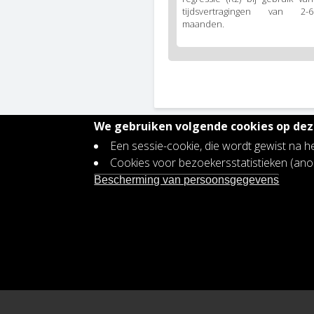
tijdsvertragingen van 2-6
maanden.
We gebruiken volgende cookies op deze
Een sessie-cookie, die wordt gewist na h
Contact
Cookies voor bezoekersstatistieken (a
Footer
Vacatures
Bescherming van persoonsgegevens
menu
Bescherming persoonsgegevens
Toegankelijkheidsverklaring
Plan voor gendergelijkheid