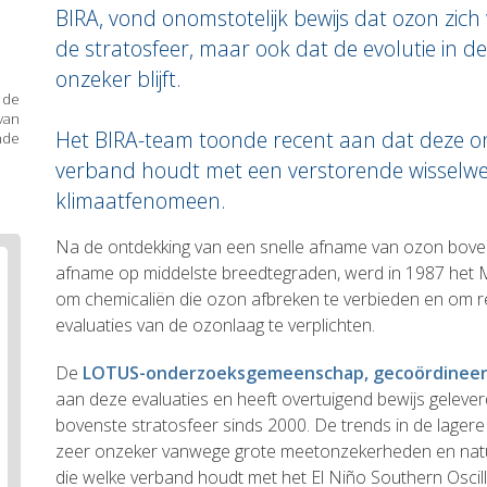
BIRA, vond onomstotelijk bewijs dat ozon zic
de stratosfeer, maar ook dat de evolutie in de
onzeker blijft.
 de
van
Het BIRA-team toonde recent aan dat deze o
nde
verband houdt met een verstorende wisselwer
klimaatfenomeen.
Body
Na de ontdekking van een snelle afname van ozon boven
text
afname op middelste breedtegraden, werd in 1987 het 
om chemicaliën die ozon afbreken te verbieden en om r
evaluaties van de ozonlaag te verplichten.
De
LOTUS-onderzoeksgemeenschap, gecoördineerd
aan deze evaluaties en heeft overtuigend bewijs gelever
bovenste stratosfeer sinds 2000. De trends in de lagere 
zeer onzeker vanwege grote meetonzekerheden en natuurl
die welke verband houdt met het El Niño Southern Oscil