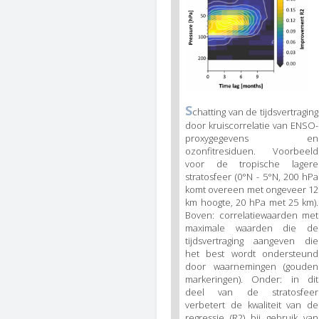
Figure
S
chatting van de tijdsvertraging
3
door kruiscorrelatie van ENSO-
caption
proxygegevens en
(legend)
ozonfitresiduen. Voorbeeld
voor de tropische lagere
stratosfeer (0°N - 5°N, 200 hPa
komt overeen met ongeveer 12
km hoogte, 20 hPa met 25 km).
Boven: correlatiewaarden met
maximale waarden die de
tijdsvertraging aangeven die
het best wordt ondersteund
door waarnemingen (gouden
markeringen). Onder: in dit
deel van de stratosfeer
verbetert de kwaliteit van de
regressie (R2) bij gebruik van