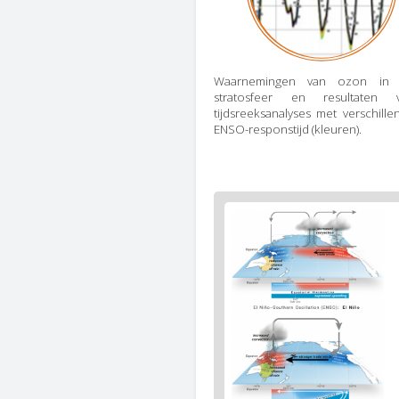
Waarnemingen van ozon in
stratosfeer en resultaten 
tijdsreeksanalyses met verschille
ENSO-responstijd (kleuren).
Figure
2
body
text