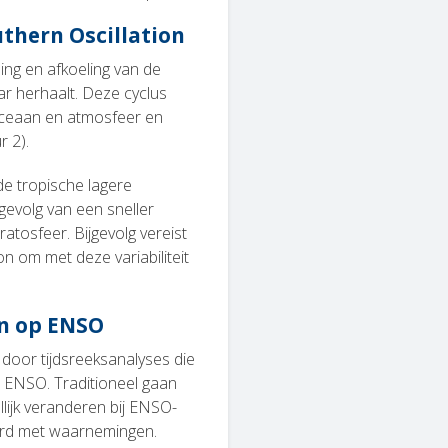
uthern Oscillation
ng en afkoeling van de
ar herhaalt. Deze cyclus
 oceaan en atmosfeer en
r 2).
e tropische lagere
gevolg van een sneller
atosfeer. Bijgevolg vereist
n om met deze variabiliteit
on op ENSO
door tijdsreeksanalyses die
r ENSO. Traditioneel gaan
lijk veranderen bij ENSO-
werd met waarnemingen.