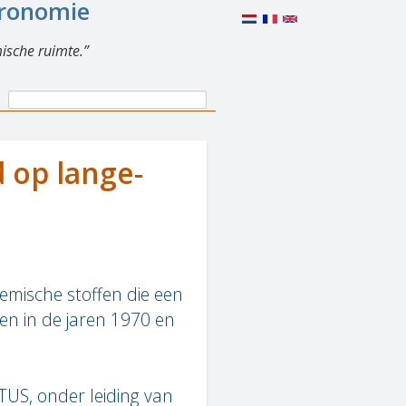
eronomie
ische ruimte.
Search
Search
form
 op lange-
emische stoffen die een
ten in de jaren 1970 en
TUS, onder leiding van