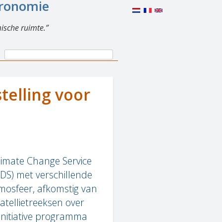
eronomie
ische ruimte.
Search
Search
form
elling voor
limate Change Service
CDS) met verschillende
mosfeer, afkomstig van
tellietreeksen over
Initiative programma