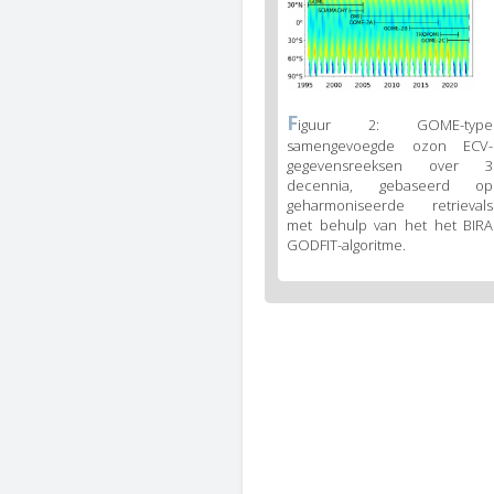
3
body
text
Figure
F
iguur 2: GOME-type
3
samengevoegde ozon ECV-
caption
gegevensreeksen over 3
(legend)
decennia, gebaseerd op
geharmoniseerde retrievals
met behulp van het het BIRA
GODFIT-algoritme.