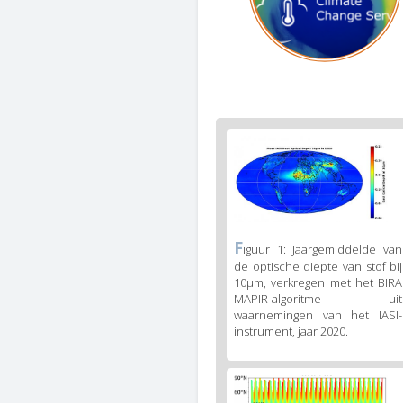
Figure
2
body
text
Figure
F
iguur 1: Jaargemiddelde van
2
de optische diepte van stof bij
caption
10µm, verkregen met het BIRA
(legend)
MAPIR-algoritme uit
waarnemingen van het IASI-
instrument, jaar 2020.
Figure