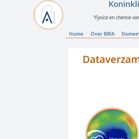
Koninkl
Fysica en chemie va
Home
Over BIRA
Domei
Dataverzam