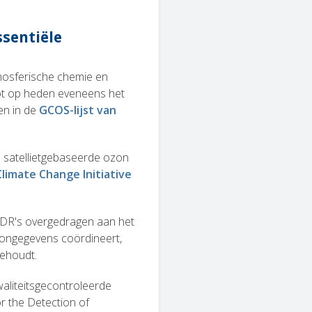
ssentiële
tmosferische chemie en
tot op heden eveneens het
en in de
GCOS-lijst van
 satellietgebaseerde ozon
Climate Change Initiative
CDR's overgedragen aan het
zongegevens coördineert,
behoudt.
waliteitsgecontroleerde
r the Detection of