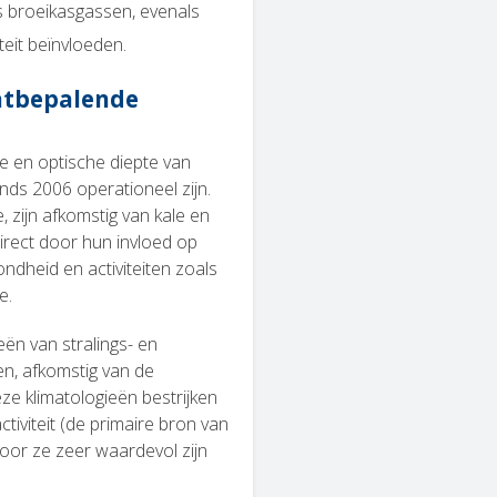
 broeikasgassen, evenals
eit beïnvloeden.
aatbepalende
 en optische diepte van
inds 2006 operationeel zijn.
 zijn afkomstig van kale en
direct door hun invloed op
ndheid en activiteiten zoals
e.
eën van stralings- en
n, afkomstig van de
e klimatologieën bestrijken
tiviteit (de primaire bron van
oor ze zeer waardevol zijn