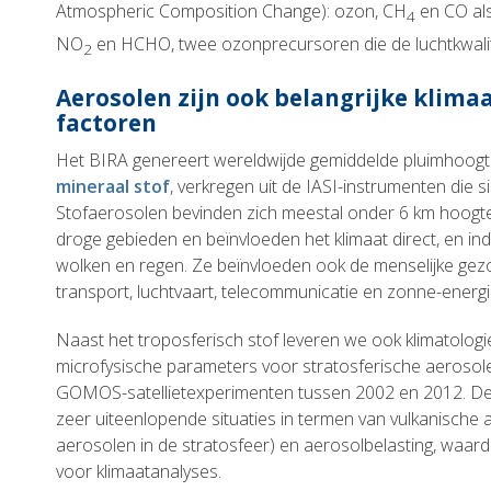
Atmospheric Composition Change): ozon, CH
en CO als
4
NO
en HCHO, twee ozonprecursoren die de luchtkwalit
2
Aerosolen zijn ook belangrijke klim
factoren
Het BIRA genereert wereldwijde gemiddelde pluimhoogte
mineraal stof
, verkregen uit de IASI-instrumenten die s
Stofaerosolen bevinden zich meestal onder 6 km hoogte,
droge gebieden en beïnvloeden het klimaat direct, en in
wolken en regen. Ze beïnvloeden ook de menselijke gezo
transport, luchtvaart, telecommunicatie en zonne-energi
Naast het troposferisch stof leveren we ook klimatologi
microfysische parameters voor stratosferische aerosole
GOMOS-satellietexperimenten tussen 2002 en 2012. Dez
zeer uiteenlopende situaties in termen van vulkanische ac
aerosolen in de stratosfeer) en aerosolbelasting, waard
voor klimaatanalyses.