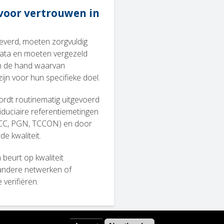
 voor vertrouwen in
everd, moeten zorgvuldig
data en moeten vergezeld
an de hand waarvan
jn voor hun specifieke doel.
ordt routinematig uitgevoerd
iduciaire referentiemetingen
CC, PGN, TCCON) en door
e kwaliteit.
beurt op kwaliteit
 andere netwerken of
verifiëren.