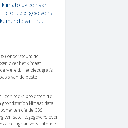
, klimatologieën van
 hele reeks gegevens
, komende van het
3S) ondersteunt de
ken over het klimaat
de wereld. Het biedt gratis
basis van de beste
ij een reeks projecten die
n grondstation klimaat data
mponenten die de C3S
g van satellietgegevens over
erzameling van verschillende