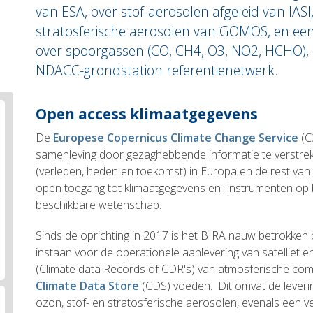
van ESA, over stof-aerosolen afgeleid van IASI
stratosferische aerosolen van GOMOS, en een
over spoorgassen (CO, CH4, O3, NO2, HCHO)
NDACC-grondstation referentienetwerk.
Body
Open access klimaatgegevens
text
De
Europese Copernicus Climate Change Service
(C
samenleving door gezaghebbende informatie te verstrek
(verleden, heden en toekomst) in Europa en de rest van 
open toegang tot klimaatgegevens en -instrumenten op 
beschikbare wetenschap.
Sinds de oprichting in 2017 is het BIRA nauw betrokken b
instaan voor de operationele aanlevering van satelliet e
(Climate data Records of CDR's) van atmosferische co
Climate Data Store
(CDS) voeden. Dit omvat de leverin
ozon, stof- en stratosferische aerosolen, evenals een v