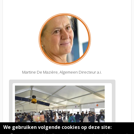
Martine De Mazière, Algemeen Directeur a.i.
Figure
2
body
text
We gebruiken volgende cookies op deze site: