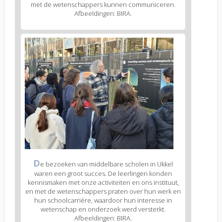
(legend)
met de wetenschappers kunnen communiceren.
Afbeeldingen: BIRA.
Figure
3
body
text
Figure
D
e bezoeken van middelbare scholen in Ukkel
3
waren een groot succes. De leerlingen konden
caption
kennismaken met onze activiteiten en ons instituut,
(legend)
en met de wetenschappers praten over hun werk en
hun schoolcarrière, waardoor hun interesse in
wetenschap en onderzoek werd versterkt.
Afbeeldingen: BIRA.