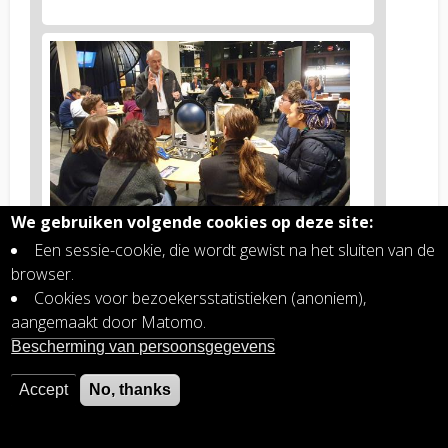
Figure
4
body
text
We gebruiken volgende cookies op deze site:
Figure
D
e avond in het Planetarium van Brussel was
Een sessie-cookie, die wordt gewist na het sluiten van de
4
speciaal bedoeld voor onze toekomstige collega's.
caption
browser.
Onze wetenschappers leidden verrijkende en
(legend)
inspirerende discussies en hielpen zo de volgende
Cookies voor bezoekersstatistieken (anoniem),
generatie onderzoekers op te leiden. Afbeeldingen:
aangemaakt door Matomo.
BIRA.
Bescherming van persoonsgegevens
Accept
No, thanks