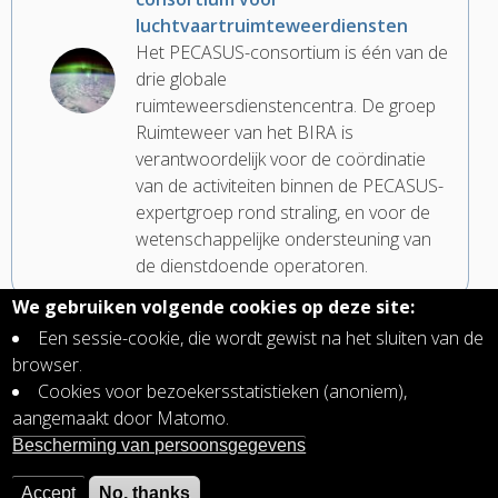
luchtvaartruimteweerdiensten
Het PECASUS-consortium is één van de
drie globale
ruimteweersdienstencentra. De groep
Ruimteweer van het BIRA is
verantwoordelijk voor de coördinatie
van de activiteiten binnen de PECASUS-
expertgroep rond straling, en voor de
wetenschappelijke ondersteuning van
de dienstdoende operatoren.
We gebruiken volgende cookies op deze site:
Een sessie-cookie, die wordt gewist na het sluiten van de
Vijf jaar EPT-waarnemingen
browser.
De Energetic Particle Telescope (EPT)
Cookies voor bezoekersstatistieken (anoniem),
werd gelanceerd aan boord van de ESA
aangemaakt door Matomo.
satelliet PROBA-V op 7 mei 2013 naar
Bescherming van persoonsgegevens
een polaire baan op een hoogte van
820 km. Het instrument levert intussen
Accept
No, thanks