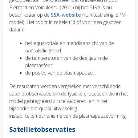
gekoppeld aan de ionosfeer dat ontwikkeld is door
Pierrard en Voiculescu (2011) bij het BIRA is nu
beschikbaar op de
SSA-website
(ruimtestraling, SPM-
model). Het toont in reëele tijd of voor een gekozen
datum:
het equatoriale en meridiaanzicht van de
aantalsdichtheid
de temperaturen van de deeltjes in de
plasmasfeer
de positie van de plasmapauze, .
De resultaten werden vergeleken met verschillende
satellietobservaties om de fysieke processen die in het
model geïntegreerd zijn te valideren, en in het
bijzonder het quasi-uitwisseling-
instabiliteitsmechanisme van de plasmapauzevorming.
Satellietobservaties