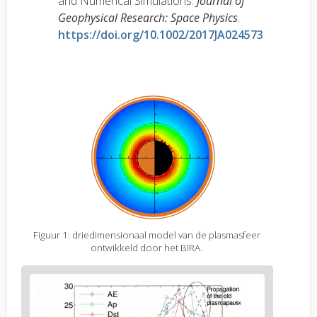
and Numerical Simulations.
Journal of
Geophysical Research: Space Physics
.
https://doi.org/10.1002/2017JA024573
Figuur 1: driedimensionaal model van de plasmasfeer
ontwikkeld door het BIRA.
Figure
2
body