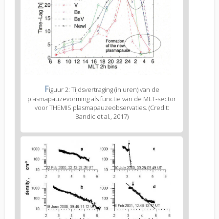
text
Figure
F
iguur 2: Tijdsvertraging (in uren) van de
2
plasmapauzevorming als functie van de MLT-sector
caption
voor THEMIS plasmapauzeobservaties. (Credit:
(legend)
Bandic et al., 2017)
Figure
3
body
text