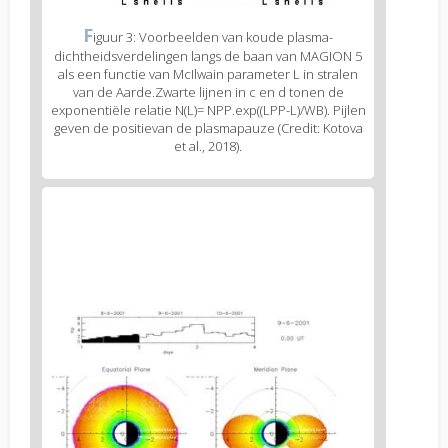
Figure
F
iguur 3: Voorbeelden van koude plasma-
3
dichtheidsverdelingen langs de baan van MAGION 5
caption
als een functie van McIlwain parameter L in stralen
(legend)
van de Aarde.Zwarte lijnen in c en d tonen de
exponentiële relatie N(L)= NPP.exp((LPP-L)/WB). Pijlen
geven de positievan de plasmapauze (Credit: Kotova
et al., 2018).
Figure
4
body
text