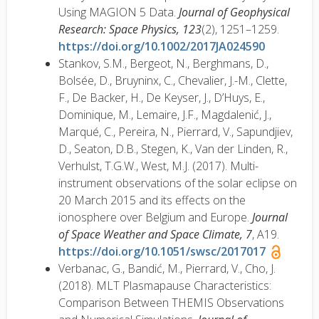
Using MAGION 5 Data.
Journal of Geophysical
Research: Space Physics, 123
(2), 1251–1259.
https://doi.org/10.1002/2017JA024590
Stankov, S.M., Bergeot, N., Berghmans, D.,
Bolsée, D., Bruyninx, C., Chevalier, J.-M., Clette,
F., De Backer, H., De Keyser, J., D’Huys, E.,
Dominique, M., Lemaire, J.F., Magdalenić, J.,
Marqué, C., Pereira, N., Pierrard, V., Sapundjiev,
D., Seaton, D.B., Stegen, K., Van der Linden, R.,
Verhulst, T.G.W., West, M.J. (2017). Multi-
instrument observations of the solar eclipse on
20 March 2015 and its effects on the
ionosphere over Belgium and Europe.
Journal
of Space Weather and Space Climate, 7
, A19.
https://doi.org/10.1051/swsc/2017017
Verbanac, G., Bandić, M., Pierrard, V., Cho, J.
(2018). MLT Plasmapause Characteristics:
Comparison Between THEMIS Observations