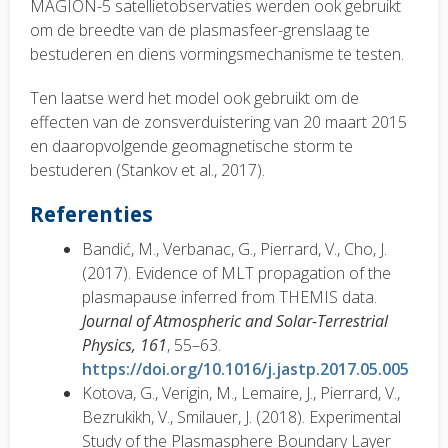
MAGION-5 satellietobservaties werden ook gebruikt
om de breedte van de plasmasfeer-grenslaag te
bestuderen en diens vormingsmechanisme te testen.
Ten laatse werd het model ook gebruikt om de
effecten van de zonsverduistering van 20 maart 2015
en daaropvolgende geomagnetische storm te
bestuderen (Stankov et al., 2017).
Referenties
Bandić, M., Verbanac, G., Pierrard, V., Cho, J.
(2017). Evidence of MLT propagation of the
plasmapause inferred from THEMIS data.
Journal of Atmospheric and Solar-Terrestrial
Physics, 161
, 55–63.
https://doi.org/10.1016/j.jastp.2017.05.005
Kotova, G., Verigin, M., Lemaire, J., Pierrard, V.,
Bezrukikh, V., Smilauer, J. (2018). Experimental
Study of the Plasmasphere Boundary Layer