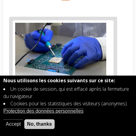
Figure
2
body
text
Nous utilisons les cookies suivants sur ce site:
Figure
U
n ingénieur effectuant des soudures et des
Un cookie de session, qui est effacé après la fermeture
2
assemblages de précision sur la carte processeur
caption
du navigateur.
prototype Venspec-H développée au BIRA-IASB.
(legend)
L'unité de contrôle IMS, également développée au
Cookies pour les statistiques des visiteurs (anonymes).
BIRA-IASB, devrait partager une conception et une
Protection des données personnelles
architecture similaires à celles de ce prototype.
Accept
No, thanks