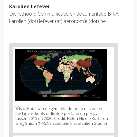
Karolien Lefever
Diensthoofd Communicatie en documentatie BIRA
karolien (dot) lefever (at) aeronomie (dot) be
News
image
1
V
News
isualisatie van de gemiddelde netto uitstoot en
opslag van koolstofdioxide per land en per jaar
image
tussen 2015 en 2020. Credit: Helen-Nicole Kostis en
legend
Greg Shirah (NASA’s Scientific Visualization Studio)
1