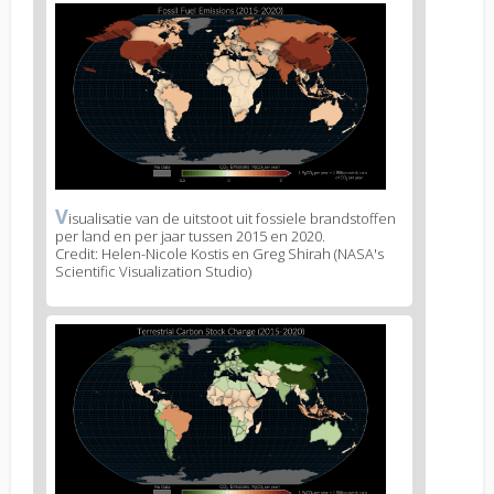
News
image
2
V
News
isualisatie van de uitstoot uit fossiele brandstoffen
per land en per jaar tussen 2015 en 2020.
image
Credit: Helen-Nicole Kostis en Greg Shirah (NASA's
legend
Scientific Visualization Studio)
2
News
image
3