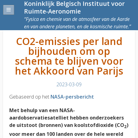
Koninklijk Belgisch Instituut voor
Ruimte-Aeronomie
Fysica en chemie van de atmosfeer van de Aarde
en van andere planeten, en de kosmische ruimte.
CO2-emissies per land
bijhouden om op
schema te blijven voor
het Akkoord van Parijs
2023-03-09
Gebaseerd op het
NASA-persbericht
Met behulp van een NASA-
aardobservatiesatelliet hebben onderzoekers
de uitstoot (bronnen) van koolstofdioxide (CO
)
2
voor meer dan 100 landen over de hele wereld