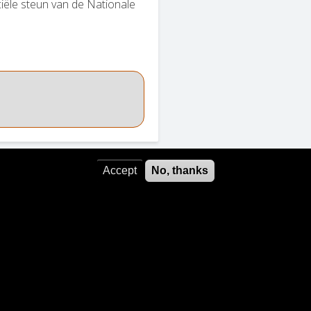
ële steun van de Nationale
Accept
No, thanks