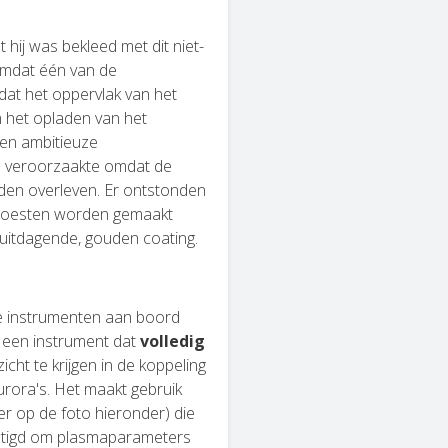
ij was bekleed met dit niet-
omdat één van de
 dat het oppervlak van het
n het opladen van het
een ambitieuze
en veroorzaakte omdat de
nden overleven. Er ontstonden
 moesten worden gemaakt
uitdagende, gouden coating.
ee instrumenten aan boord
is een instrument dat
volledig
cht te krijgen in de koppeling
rora's. Het maakt gebruik
er op de foto hieronder) die
estigd om plasmaparameters