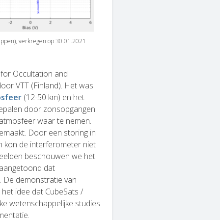
tappen), verkregen op 30.01.2021
 for Occultation and
oor VTT (Finland). Het was
osfeer
(12-50 km) en het
bepalen door zonsopgangen
 atmosfeer waar te nemen.
gemaakt. Door een storing in
n kon de interferometer niet
 beelden beschouwen we het
 aangetoond dat
s. De demonstratie van
 het idee dat CubeSats /
jke wetenschappelijke studies
mentatie.