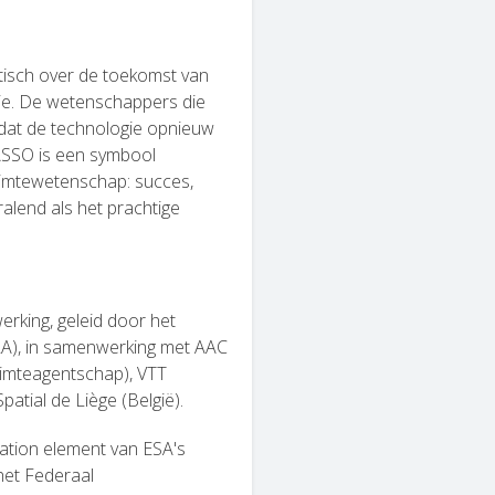
tisch over de toekomst van
e. De wetenschappers die
dat de technologie opnieuw
CASSO is een symbool
imtewetenschap: succes,
ralend als het prachtige
erking, geleid door het
IRA), in samenwerking met AAC
uimteagentschap), VTT
atial de Liège (België).
ation element van ESA's
et Federaal