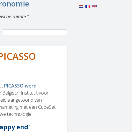
eronomie
ische ruimte.
Search
Search
form
 PICASSO
at
PICASSO werd
k Belgisch Instituut voor
heid aangetoond van
asmameting met een CubeSat
we technologie.
happy end'