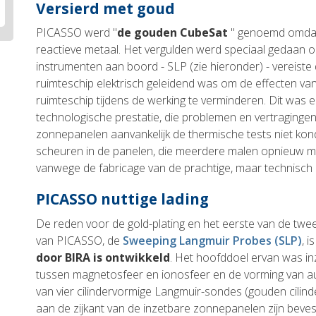
Versierd met goud
PICASSO werd "
de gouden CubeSat
" genoemd omdat h
reactieve metaal. Het vergulden werd speciaal gedaan 
instrumenten aan boord - SLP (zie hieronder) - vereiste
ruimteschip elektrisch geleidend was om de effecten va
ruimteschip tijdens de werking te verminderen. Dit was 
technologische prestatie, die problemen en vertraging
zonnepanelen aanvankelijk de thermische tests niet ko
scheuren in de panelen, die meerdere malen opnieuw
vanwege de fabricage van de prachtige, maar technisch 
PICASSO nuttige lading
De reden voor de gold-plating en het eerste van de tw
van PICASSO, de
Sweeping Langmuir Probes (SLP)
, 
door BIRA is ontwikkeld
. Het hoofddoel ervan was inzi
tussen magnetosfeer en ionosfeer en de vorming van au
van vier cilindervormige Langmuir-sondes (gouden cilind
aan de zijkant van de inzetbare zonnepanelen zijn bev