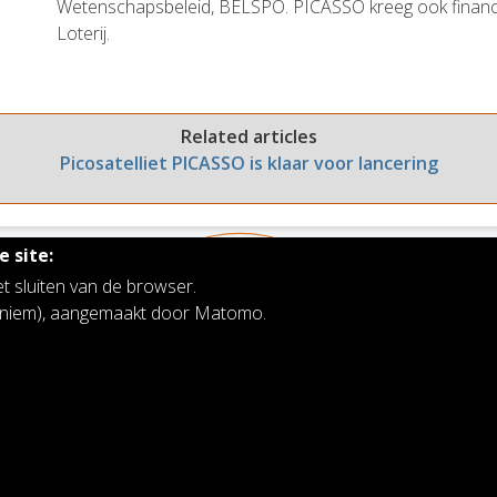
Wetenschapsbeleid, BELSPO. PICASSO kreeg ook financi
Loterij.
Related articles
Picosatelliet PICASSO is klaar voor lancering
 site:
et sluiten van de browser.
noniem), aangemaakt door Matomo.