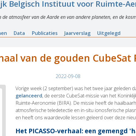
ijk Belgisch Instituut voor Ruimte-A
n de atmosfeer van de Aarde en van andere planeten, en de kosm
nen
Data
Publicaties
Jaarverslag
Uitgelegd
haal van de gouden CubeSat
2022-09-08
Vorige week (2 september) was het twee jaar geleden d
gelanceerd
, de eerste CubeSat-missie van het Koninklij
Ruimte-Aeronomie (BIRA). De missie heeft de haalbaar
atmosferische teledetectie en in-situ ionosferische pl
en heeft ons waardevolle lessen geleerd over deze nieu
Het PICASSO-verhaal: een gemengd '