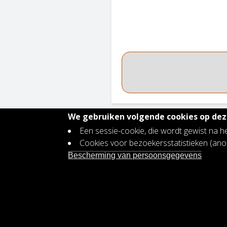
We gebruiken volgende cookies op deze
Een sessie-cookie, die wordt gewist na h
Contact
Cookies voor bezoekersstatistieken (a
Footer
Vacatures
Bescherming van persoonsgegevens
menu
Bescherming persoonsgegevens
Toegankelijkheidsverklaring
Plan voor gendergelijkheid