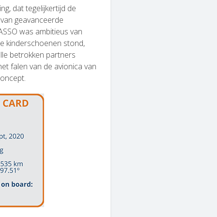
, dat tegelijkertijd de
ng van geavanceerde
ICASSO was ambitieus van
de kinderschoenen stond,
lle betrokken partners
het falen van de avionica van
concept.