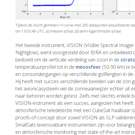
Tijdens de vlucht gemeten I-V curve met 200 datapunten (equidistante s
om 13:03:49 UTC. (a) lineaire schaal, (b) semi-logaritmische schaal.
Het tweede instrument, VISION (VIsible Spectral Imager
Nightglow), werd voorgesteld door BIRA en ontwikkeld d
bedoeld om de verticale verdeling van ozon in de
strat
temperatuurprofiel tot in de
mesosfeer
(50-90 km) te 
en zonsondergangen op verschillende golflengten in de
Hij heeft met succes verschillende beelden van de zon 
het avionicasysteem viel de zonneaanwijzer echter uit e
naar behoren worden getest. Zelfs met slechts enkele
VISION-instrument als een succes, aangezien het heeft
atmosferische teledetectie met een CubeSat haalbaar i
proofs-of-concept door zowel VISION als SLP valideren
SmallSats levensvatbare instrumenten zijn voor belangri
en atmosferische monitoring met state-of-the-art instru