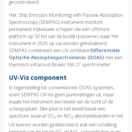
gecontroleerd.
Het Ship Emission Monitoring with Passive Absorption
Spectroscopy (SEMPAS) instrument monitort
permanent individuele schepen die een offshore
platform op 50 km van de kustlijn passeren, waar het
instrument in 2025 op zal worden geïnstalleerd.
SEMPAS combineert een UV-zichtbare
Differentiële
Optische Absorptiespectrometer (DOAS)
met een
thermisch infrarood Bruker EM-27 spectrometer.
UV-Vis component
In tegenstelling tot conventionele DOAS-systemen,
voert SEMPAS UV-Vis geen puntmetingen uit, maar
maakt het instrument een beeld van de lucht of de
scheepspluim. Elke pixel in het beeld bevat een
spectrum, waaruit SO
en NO
absorptiebanden in het
2
2
UV kunnen worden gedetecteerd, wat een schatting
oplevert van de totale SO
en NO
concentraties in de