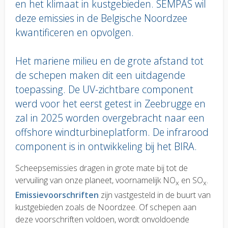
en het klimaat in kustgebieden. SEMPAS wil
deze emissies in de Belgische Noordzee
kwantificeren en opvolgen.
Het mariene milieu en de grote afstand tot
de schepen maken dit een uitdagende
toepassing. De UV-zichtbare component
werd voor het eerst getest in Zeebrugge en
zal in 2025 worden overgebracht naar een
offshore windturbineplatform. De infrarood
component is in ontwikkeling bij het BIRA.
Body
Scheepsemissies dragen in grote mate bij tot de
text
vervuiling van onze planeet, voornamelijk NO
en SO
.
x
x
Emissievoorschriften
zijn vastgesteld in de buurt van
kustgebieden zoals de Noordzee. Of schepen aan
deze voorschriften voldoen, wordt onvoldoende