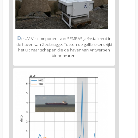
Figure
D
e UV-Vis component van SEMPAS geïnstalleerd in
2
de haven van Zeebrugge. Tussen de golfbrekers kijkt
caption
het uit naar schepen die de haven van Antwerpen
(legend)
binnenvaren.
Figure
3
body
text