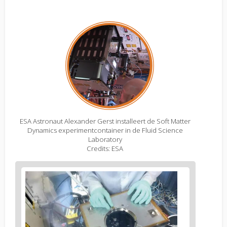
ESA Astronaut Alexander Gerst installeert de Soft Matter
Dynamics experimentcontainer in de Fluid Science
Laboratory
Credits: ESA
Figure
2
body
text