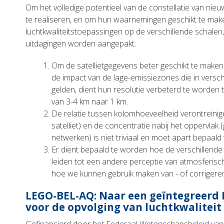
Om het volledige potentieel van de constellatie van nie
te realiseren, en om hun waarnemingen geschikt te mak
luchtkwaliteitstoepassingen op de verschillende schalen
uitdagingen worden aangepakt:
Om de satellietgegevens beter geschikt te maken 
de impact van de lage-emissiezones die in versch
gelden, dient hun resolutie verbeterd te worden 
van 3-4 km naar 1 km.
De relatie tussen kolomhoeveelheid verontreini
satelliet) en de concentratie nabij het oppervlak
netwerken) is niet triviaal en moet apart bepaald
Er dient bepaald te worden hoe de verschillend
leiden tot een andere perceptie van atmosferisch
hoe we kunnen gebruik maken van - of corrigeren 
LEGO-BEL-AQ: Naar een geïntegreerd
voor de opvolging van luchtkwaliteit 
Gefinancierd door het Federaal Wetenschapsbeleid van B