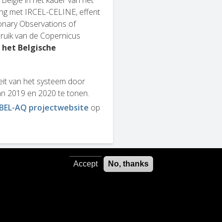
ng met IRCEL-CELINE, effent
onary Observations of
bruik van de Copernicus
 het Belgische
teit van het systeem door
an 2019 en 2020 te tonen.
BEL-AQ projectwebsite
op
Accept
No, thanks