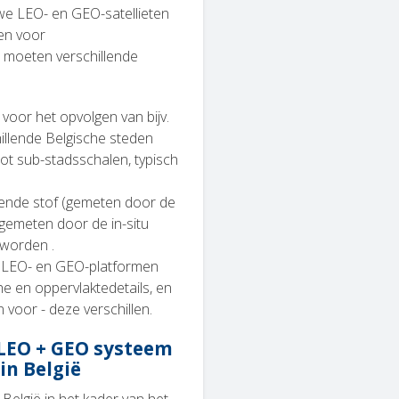
uwe LEO- en GEO-satellieten
en voor
, moeten verschillende
voor het opvolgen van bijv.
illende Belgische steden
tot sub-stadsschalen, typisch
gende stof (gemeten door de
 (gemeten door de in-situ
 worden .
e LEO- en GEO-platformen
e en oppervlaktedetails, en
voor - deze verschillen.
 LEO + GEO systeem
in België
elgië in het kader van het