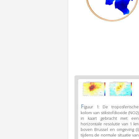
Figure
2
body
text
Figure
F
iguur 1: De troposferische
2
kolom van stikstofdioxide (NO2)
caption
in kaart gebracht met een
(legend)
horizontale resolutie van 1 km
boven Brussel en omgeving (i)
tijdens de normale situatie van