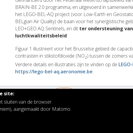
BRAIN-BE 2.0 programma, en uitgevoerd in samenwerki
het LEGO-BEL-AQ project (voor Low-Earth en Geostati
BELgian Air Quality) de baan voor het synergistische ge
LEO+GEO AQ Sentinels, en dit
ter ondersteuning van
luchtkwaliteitsbeleid
.
Figuur 1 illustreert voor het Brusselse gebied de capaci
contrasten in stikstofdioxide (NO
) tussen de zomers v
2
Verdere details en illustraties zijn te vinden op de
LEGO-
https://lego-bel-aq.aeronomie.be
.
 site:
et sluiten van de browser.
noniem), aangemaakt door Matomo.