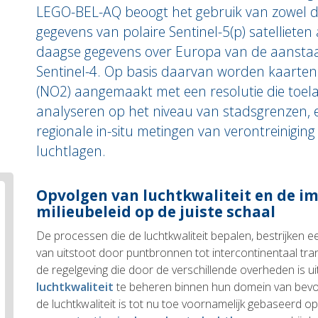
LEGO-BEL-AQ beoogt het gebruik van zowel da
gegevens van polaire Sentinel-5(p) satelliete
daagse gegevens over Europa van de aanstaa
Sentinel-4. Op basis daarvan worden kaarten 
(NO2) aangemaakt met een resolutie die toela
analyseren op het niveau van stadsgrenzen, e
regionale in-situ metingen van verontreiniging
luchtlagen.
Body
Opvolgen van luchtkwaliteit en de i
text
milieubeleid op de juiste schaal
De processen die de luchtkwaliteit bepalen, bestrijken
van uitstoot door puntbronnen tot intercontinentaal tra
de regelgeving die door de verschillende overheden is u
luchtkwaliteit
te beheren binnen hun domein van bevo
de luchtkwaliteit is tot nu toe voornamelijk gebaseerd op