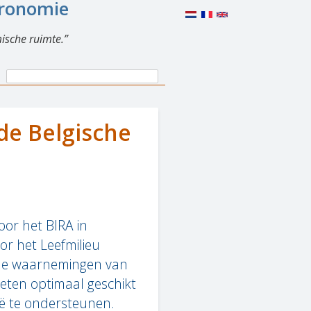
eronomie
ische ruimte.
Search
Search
form
 de Belgische
oor het BIRA in
or het Leefmilieu
sche waarnemingen van
ieten optimaal geschikt
ië te ondersteunen.