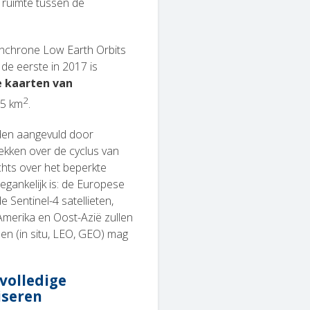
e ruimte tussen de
ynchrone Low Earth Orbits
de eerste in 2017 is
e kaarten van
2
.5 km
.
rden aangevuld door
ekken over de cyclus van
hts over het beperkte
egankelijk is: de Europese
e Sentinel-4 satellieten,
-Amerika en Oost-Azië zullen
en (in situ, LEO, GEO) mag
volledige
iseren