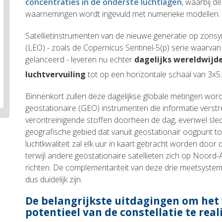
concentraties in de onderste luchtlagen
, waarbij d
waarnemingen wordt ingevuld met numerieke modellen.
Satellietinstrumenten van de nieuwe generatie op zons
(LEO) - zoals de Copernicus Sentinel-5(p) serie waarvan 
gelanceerd - leveren nu echter
dagelijks wereldwijd
luchtvervuiling
tot op een horizontale schaal van 3x5
Binnenkort zullen deze dagelijkse globale metingen wo
geostationaire (GEO) instrumenten die informatie verstr
verontreinigende stoffen doorheen de dag, evenwel slec
geografische gebied dat vanuit geostationair oogpunt to
luchtkwaliteit zal elk uur in kaart gebracht worden door d
terwijl andere geostationaire satellieten zich op Noord
richten. De complementariteit van deze drie meetsystem
dus duidelijk zijn.
De belangrijkste uitdagingen om het 
potentieel van de constellatie te real