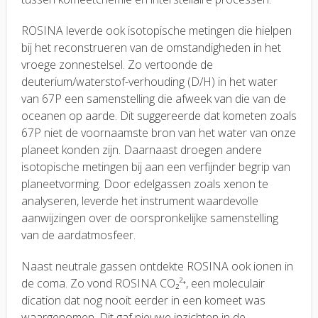
ROSINA leverde ook isotopische metingen die hielpen
bij het reconstrueren van de omstandigheden in het
vroege zonnestelsel. Zo vertoonde de
deuterium/waterstof-verhouding (D/H) in het water
van 67P een samenstelling die afweek van die van de
oceanen op aarde. Dit suggereerde dat kometen zoals
67P niet de voornaamste bron van het water van onze
planeet konden zijn. Daarnaast droegen andere
isotopische metingen bij aan een verfijnder begrip van
planeetvorming. Door edelgassen zoals xenon te
analyseren, leverde het instrument waardevolle
aanwijzingen over de oorspronkelijke samenstelling
van de aardatmosfeer.
Naast neutrale gassen ontdekte ROSINA ook ionen in
de coma. Zo vond ROSINA CO₂²⁺, een moleculair
dication dat nog nooit eerder in een komeet was
waargenomen. Dit gaf nieuwe inzichten in de