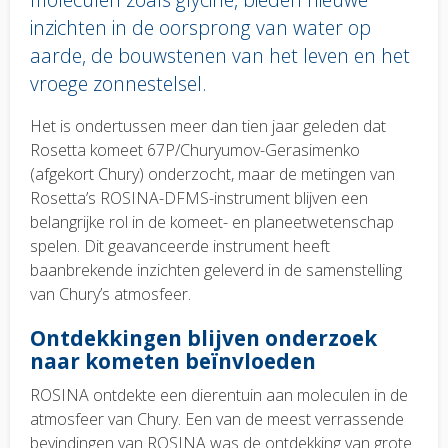
inzichten in de oorsprong van water op
aarde, de bouwstenen van het leven en het
vroege zonnestelsel.
Body
Het is ondertussen meer dan tien jaar geleden dat
text
Rosetta komeet 67P/Churyumov-Gerasimenko
(afgekort Chury) onderzocht, maar de metingen van
Rosetta’s ROSINA-DFMS-instrument blijven een
belangrijke rol in de komeet- en planeetwetenschap
spelen. Dit geavanceerde instrument heeft
baanbrekende inzichten geleverd in de samenstelling
van Chury’s atmosfeer.
Ontdekkingen blijven onderzoek
naar kometen beïnvloeden
ROSINA ontdekte een dierentuin aan moleculen in de
atmosfeer van Chury. Een van de meest verrassende
bevindingen van ROSINA was de ontdekking van grote