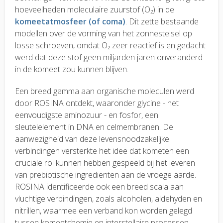
hoeveelheden moleculaire zuurstof (O₂) in de
komeetatmosfeer (of coma)
. Dit zette bestaande
modellen over de vorming van het zonnestelsel op
losse schroeven, omdat O₂ zeer reactief is en gedacht
werd dat deze stof geen miljarden jaren onveranderd
in de komeet zou kunnen blijven.
Een breed gamma aan organische moleculen werd
door ROSINA ontdekt, waaronder glycine - het
eenvoudigste aminozuur - en fosfor, een
sleutelelement in DNA en celmembranen. De
aanwezigheid van deze levensnoodzakelijke
verbindingen versterkte het idee dat kometen een
cruciale rol kunnen hebben gespeeld bij het leveren
van prebiotische ingrediënten aan de vroege aarde.
ROSINA identificeerde ook een breed scala aan
vluchtige verbindingen, zoals alcoholen, aldehyden en
nitrillen, waarmee een verband kon worden gelegd
tussen komeetchemie en interstellaire processen.