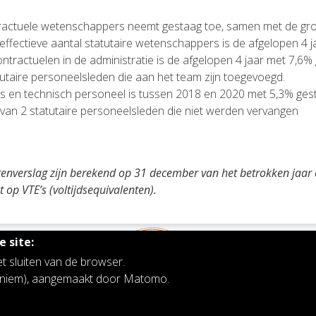
ractuele wetenschappers neemt gestaag toe, samen met de groei
ffectieve aantal statutaire wetenschappers is de afgelopen 4 j
tractuelen in de administratie is de afgelopen 4 jaar met 7,6% ge
tutaire personeelsleden die aan het team zijn toegevoegd.
s en technisch personeel is tussen 2018 en 2020 met 5,3% geste
k van 2 statutaire personeelsleden die niet werden vervangen
iteitenverslag zijn berekend op 31 december van het betrokken jaar
 op VTE’s (voltijdsequivalenten).
 site:
et sluiten van de browser.
noniem), aangemaakt door Matomo.