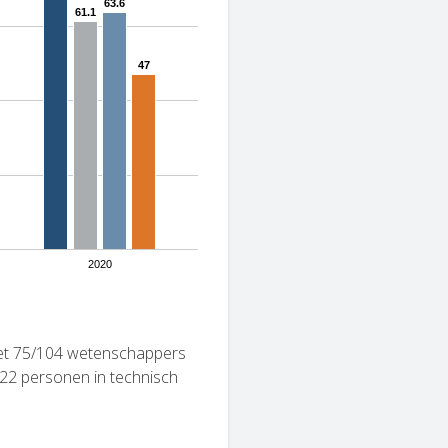
63.6
63.6
61.1
61.1
47
47
2020
met 75/104 wetenschappers
/22 personen in technisch