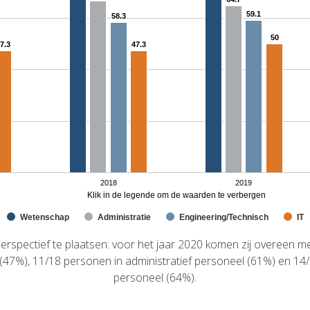
59.1
59.1
58.3
58.3
50
50
7.3
7.3
47.3
47.3
2018
2019
Klik in de legende om de waarden te verbergen
Wetenschap
Administratie
Engineering/Technisch
IT
erspectief te plaatsen: voor het jaar 2020 komen zij overeen 
(47%), 11/18 personen in administratief personeel (61%) en 14
personeel (64%).