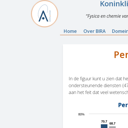
Koninkl
Fysica en chemie va
Home
Over BIRA
Domei
Per
In de figuur kunt u zien dat
ondersteunende diensten (47% 
aan het feit dat veel wetens
Charts
Per
80%
70.7
70.7
68.7
68.7