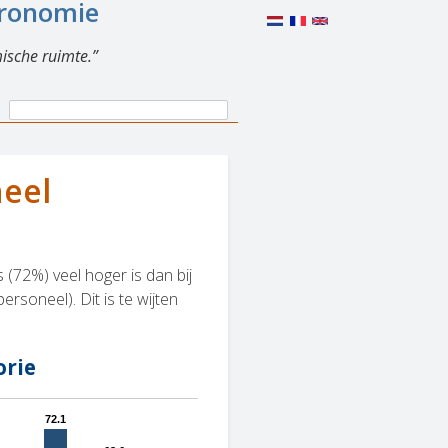
eronomie
ische ruimte.
Search
Search
form
neel
(72%) veel hoger is dan bij
rsoneel). Dit is te wijten
orie
72.1
72.1