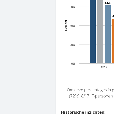
61.5
61.5
60%
4
4
Percent
40%
20%
0%
2017
Om deze percentages in p
(72%), 8/17 IT-personen 
Historische inzichten: