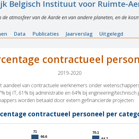
ijk Belgisch Instituut voor Ruimte-A
n de atmosfeer van de Aarde en van andere planeten, en de kosm
nen
Data
Publicaties
Jaarverslag
Uitgelegd
centage contractueel perso
2019-2020
 het aandeel van contractuele werknemers onder wetenschappers 
bij IT, 61% bij administratie en 64% bij engineering/technisch pe
chappers worden betaald door extern gefinancierde projecten.
centage contractueel personeel per categ
71
71
70.1
70.1
66.6
66.6
64.7
64.7