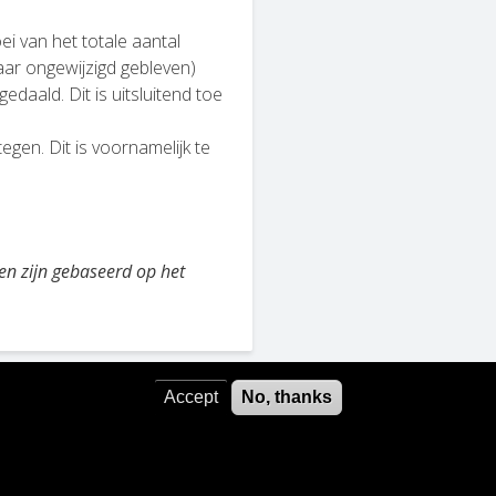
 van het totale aantal
aar ongewijzigd gebleven)
daald. Dit is uitsluitend toe
gen. Dit is voornamelijk te
 en zijn gebaseerd op het
Accept
No, thanks