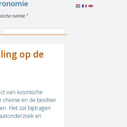
eronomie
ische ruimte.
Search
Search
form
ling op de
act van kosmische
he chemie en de biosfeer
ren. Het zal bijdragen
imaatonderzoek en