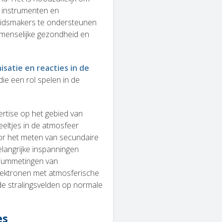
e instrumenten en
eidsmakers te ondersteunen
 menselijke gezondheid en
nisatie en reacties in de
die een rol spelen in de
rtise op het gebied van
eeltjes in de atmosfeer
r het meten van secundaire
elangrijke inspanningen
iummetingen van
lektronen met atmosferische
de stralingsvelden op normale
es