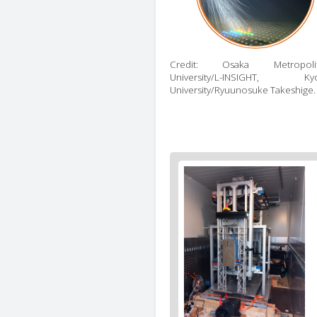
Credit: Osaka Metropoli
University/L-INSIGHT, Ky
University/Ryuunosuke Takeshige.
Figure
2
body
text