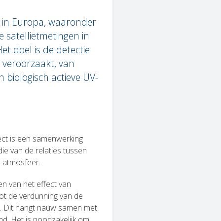
n in Europa, waaronder
e satellietmetingen in
t doel is de detectie
e veroorzaakt, van
 biologisch actieve UV-
ct is een samenwerking
ie van de relaties tussen
e atmosfeer.
en van het effect van
tot de verdunning van de
en. Dit hangt nauw samen met
d. Het is noodzakelijk om