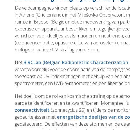
De veldcampagnes vinden plaats op verschillende locat
in Athene (Griekenland), in het Milešovka-Observatorium
ruimte in Brussel (België), met de medewerking van part
expertise en apparatuur beschikken om tegelijkertijd ve
verrichten voor deeltjes zoals muonen en neutronen, a
(ozonconcentratie, optische dikte van aerosolen) en n
biologisch actieve UV-straling van de zon.
Het
B.RCLab (Belgian Radiometric Characterization
verantwoordelijk voor de coördinatie van de campagnes
toegepast op UV-indexmetingen met behulp van een abs
spectrometer, een UVB-pyranometer en een filterradiom
Het doel is om de rol van kosmische straling op de atm
aarde te identificeren en te kwantificeren. Momenteel i
zonneactiviteit
(zonnecyclus 25) en tijdens de monit
gebeurtenissen met
energetische deeltjes van de zo
gedetecteerd. De effecten van deze stormen en de da