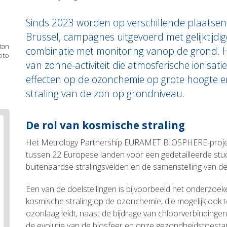
Sinds 2023 worden op verschillende plaatse
Brussel, campagnes uitgevoerd met gelijktijdig
tan
combinatie met monitoring vanop de grond. He
oto
van zonne-activiteit die atmosferische ionisati
effecten op de ozonchemie op grote hoogte en
straling van de zon op grondniveau.
Body
De rol van kosmische straling
text
Het Metrology Partnership EURAMET BIOSPHERE-proje
tussen 22 Europese landen voor een gedetailleerde stud
buitenaardse stralingsvelden en de samenstelling van d
Een van de doelstellingen is bijvoorbeeld het onderzoek
kosmische straling op de ozonchemie, die mogelijk ook 
ozonlaag leidt, naast de bijdrage van chloorverbinding
de evolutie van de biosfeer en onze gezondheidstoestan