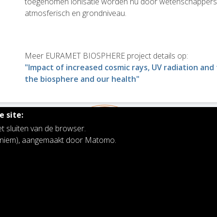
toegenomen ionisatie worden nu door wetenschappers
atmosferisch en grondniveau.
Meer EURAMET BIOSPHERE project details op:
"Impact of increased cosmic rays, UV radiation and 
the biosphere and our health"
 site:
et sluiten van de browser.
noniem), aangemaakt door Matomo.