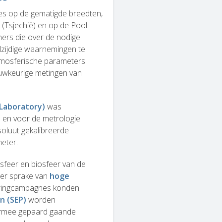
ies op de gematigde breedten,
 (Tsjechië) en op de Pool
ners die over de nodige
elzijdige waarnemingen te
tmosferische parameters
auwkeurige metingen van
 Laboratory)
was
 en voor de metrologie
oluut gekalibreerde
eter.
osfeer en biosfeer van de
s er sprake van
hoge
oringcampagnes konden
n (SEP)
worden
armee gepaard gaande