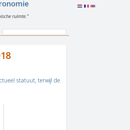
eronomie
ische ruimte.
Search
Search
form
018
eel statuut, terwijl de