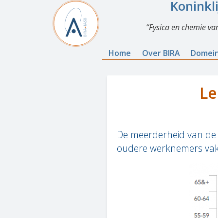
Koninkl
Fysica en chemie va
Home
Over BIRA
Domei
Le
De meerderheid van de 
oudere werknemers vaker