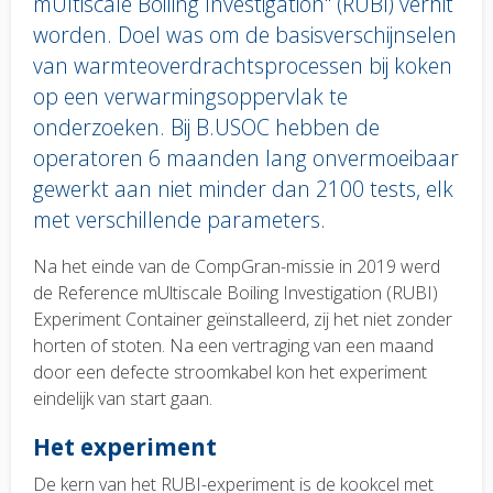
mUltiscale Boiling Investigation" (RUBI) verhit
worden. Doel was om de basisverschijnselen
van warmteoverdrachtsprocessen bij koken
op een verwarmingsoppervlak te
onderzoeken. Bij B.USOC hebben de
operatoren 6 maanden lang onvermoeibaar
gewerkt aan niet minder dan 2100 tests, elk
met verschillende parameters.
Body
Na het einde van de CompGran-missie in 2019 werd
text
de Reference mUltiscale Boiling Investigation (RUBI)
Experiment Container geïnstalleerd, zij het niet zonder
horten of stoten. Na een vertraging van een maand
door een defecte stroomkabel kon het experiment
eindelijk van start gaan.
Het experiment
De kern van het RUBI-experiment is de kookcel met