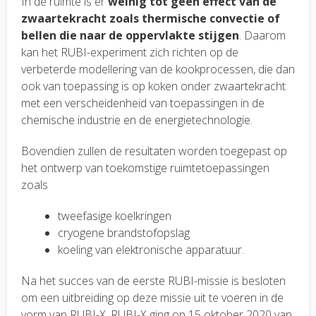
In de ruimte is er
weinig tot geen effect van de
zwaartekracht zoals thermische convectie of
bellen die naar de oppervlakte stijgen
. Daarom
kan het RUBI-experiment zich richten op de
verbeterde modellering van de kookprocessen, die dan
ook van toepassing is op koken onder zwaartekracht
met een verscheidenheid van toepassingen in de
chemische industrie en de energietechnologie.
Bovendien zullen de resultaten worden toegepast op
het ontwerp van toekomstige ruimtetoepassingen
zoals
tweefasige koelkringen
cryogene brandstofopslag
koeling van elektronische apparatuur
.
Na het succes van de eerste RUBI-missie is besloten
om een uitbreiding op deze missie uit te voeren in de
vorm van RUBI-X. RUBI-X ging op 15 oktober 2020 van