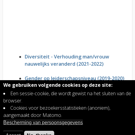
Diversiteit - Verhouding man/vrouw
nauwelijks veranderd (2021-2022)
Gender op leiderschapsniveau (2019-2020)
We gebruiken volgende cookies op deze site:
Gender volgens statuut en niveau (2019-
2020)
Een sessie-cookie, die wordt gewist na het sluiten van de
Genderdistributie op de werkplek (2019-
browser.
2020)
Cookies voor bezoekersstatistieken (anoniem),
aangemaakt door Matomo.
Promoten van vrouwen in de
Bescherming van persoonsgegevens
(geo)wetenschappen (2019-2020)