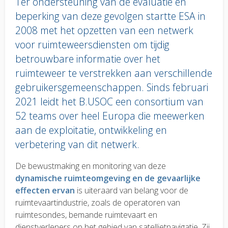
Ter ondersteuning van de evaluatie en
beperking van deze gevolgen startte ESA in
2008 met het opzetten van een netwerk
voor ruimteweersdiensten om tijdig
betrouwbare informatie over het
ruimteweer te verstrekken aan verschillende
gebruikersgemeenschappen. Sinds februari
2021 leidt het B.USOC een consortium van
52 teams over heel Europa die meewerken
aan de exploitatie, ontwikkeling en
verbetering van dit netwerk.
Body
De bewustmaking en monitoring van deze
text
dynamische ruimteomgeving en de gevaarlijke
effecten ervan
is uiteraard van belang voor de
ruimtevaartindustrie, zoals de operatoren van
ruimtesondes, bemande ruimtevaart en
dienstverleners op het gebied van satellietnavigatie. Zij