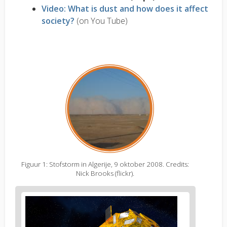
Video:
What is dust and how does it affect
society?
(on You Tube)
Figuur 1: Stofstorm in Algerije, 9 oktober 2008. Credits:
Nick Brooks (flickr).
Figure
2
body