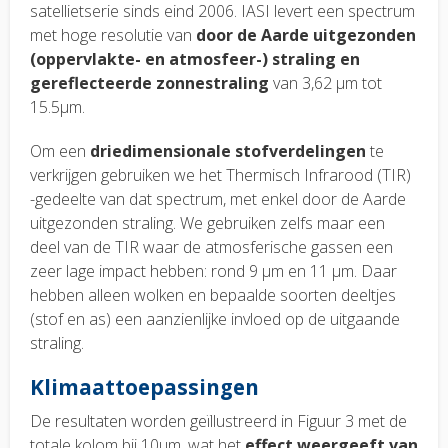
satellietserie sinds eind 2006. IASI levert een spectrum
met hoge resolutie van
door de Aarde uitgezonden
(oppervlakte- en atmosfeer-) straling en
gereflecteerde zonnestraling
van 3,62 μm tot
15.5μm.
Om een
driedimensionale stofverdelingen
te
verkrijgen gebruiken we het Thermisch Infrarood (TIR)
-gedeelte van dat spectrum, met enkel door de Aarde
uitgezonden straling. We gebruiken zelfs maar een
deel van de TIR waar de atmosferische gassen een
zeer lage impact hebben: rond 9 μm en 11 μm. Daar
hebben alleen wolken en bepaalde soorten deeltjes
(stof en as) een aanzienlijke invloed op de uitgaande
straling.
Klimaattoepassingen
De resultaten worden geïllustreerd in Figuur 3 met de
totale kolom bij 10μm, wat het
effect weergeeft van