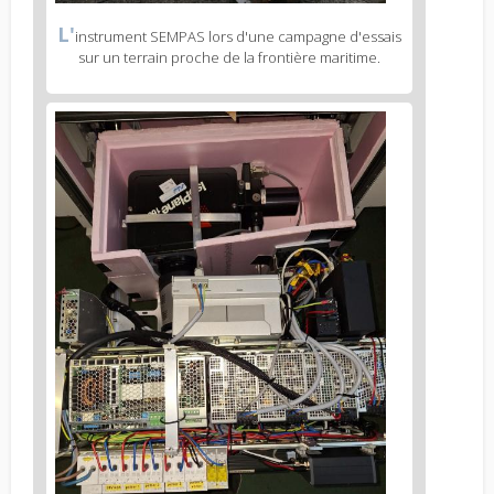
Figure
L'
instrument SEMPAS lors d'une campagne d'essais
2
sur un terrain proche de la frontière maritime.
caption
(legend)
Figure
3
body
text