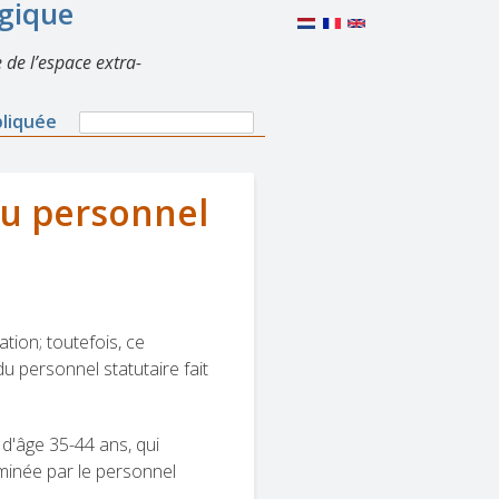
lgique
 de l’espace extra-
Search
pliquée
Search
form
au personnel
tion; toutefois, ce
 personnel statutaire fait
 d'âge 35-44 ans, qui
minée par le personnel