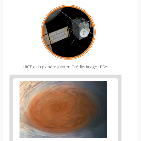
JUICE et la planète Jupiter. Crédits image : ESA.
Figure
2
body
text