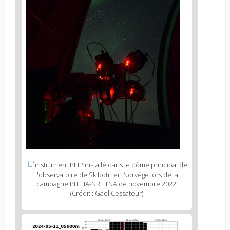
Figure
L'
instrument PLIP installé dans le dôme principal de
2
l'observatoire de Skibotn en Norvège lors de la
caption
campagne PITHIA-NRF TNA de novembre 2022.
(legend)
(Crédit : Gaël Cessateur)
Figure