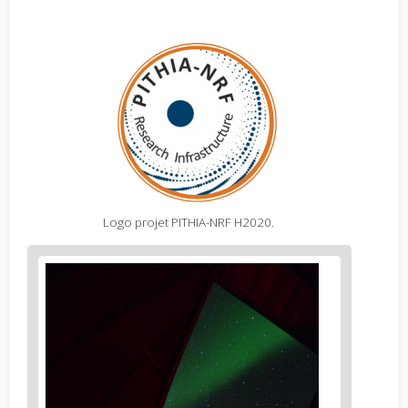
Logo projet PITHIA-NRF H2020.
Figure
2
body
text