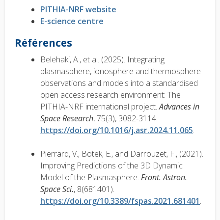
PITHIA-NRF website
E-science centre
Références
Belehaki, A., et al. (2025). Integrating
plasmasphere, ionosphere and thermosphere
observations and models into a standardised
open access research environment: The
PITHIA-NRF international project.
Advances in
Space Research
, 75(3), 3082-3114.
https://doi.org/10.1016/j.asr.2024.11.065
.
Pierrard, V., Botek, E., and Darrouzet, F., (2021).
Improving Predictions of the 3D Dynamic
Model of the Plasmasphere.
Front. Astron.
Space Sci.
, 8(681401).
https://doi.org/10.3389/fspas.2021.681401
.