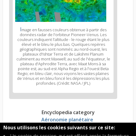
I
mage en fausses couleurs obtenue à partir des
données radar de l'orbiteur Pioneer-Venus. Les
couleurs indiquent l'altitude - le rouge étant le plus
élevé et le bleu le plus bas. Quelques repères
géographiques sont nommés: au nord-ouest, les
plateaux d'Ishtar Terra et de Lakshmi Planum
culminent au mont Maxwell; au sud de l'équateur, le
plateau d'Aphrodite Terra, avec Maat Mons à sa
pointe est; au sud-est Alpha Regio et à l'ouest Beta
Regio; en bleu clair, nous voyons les vastes plaines
de Vénus et en bleu foncé les dépressions les plus
profondes. (Crédit: NASA / JPL)
Encyclopedia category
Aéronomie planétaire
Nous utilisons les cookies suivants sur ce site: