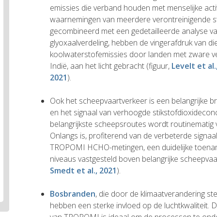
emissies die verband houden met menselijke activ
waarnemingen van meerdere verontreinigende 
gecombineerd met een gedetailleerde analyse v
glyoxaalverdeling, hebben de vingerafdruk van die 
koolwaterstofemissies door landen met zware ver
Indië, aan het licht gebracht (figuur,
Levelt et al.
2021
).
Ook het scheepvaartverkeer is een belangrijke b
en het signaal van verhoogde stikstofdioxidecon
belangrijkste scheepsroutes wordt routinematig 
Onlangs is, profiterend van de verbeterde signaa
TROPOMI HCHO-metingen, een duidelijke toena
niveaus vastgesteld boven belangrijke scheepvaar
Smedt et al., 2021
).
Bosbranden
, die door de klimaatverandering s
hebben een sterke invloed op de luchtkwaliteit. D