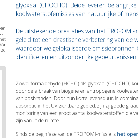
glyoxaal (CHOCHO). Beide leveren belangrijke 
koolwaterstofemissies van natuurlijke of mens
van
De uitstekende prestaties van het TROPOMI-
aal
geleid tot een drastische verbetering van de 
met
óór
waardoor we gelokaliseerde emissiebronnen 
020
identificeren en uitzonderlijke gebeurteniss
Body
text
Zowel formaldehyde (HCHO) als glyoxaal (CHOCHO) kom
door de afbraak van biogene en antropogene koolwater
van bosbranden. Door hun korte levensduur, in combina
absorptie in het UV-zichtbare gebied, zijn zij goede gr
monitoring van een groot aantal koolwaterstoffen die va
zijn vanuit de ruimte.
Sinds de beginfase van de TROPOMI-missie is
het oper