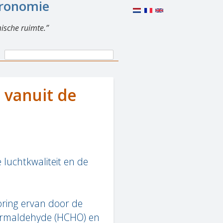
eronomie
ische ruimte.
Search
Search
form
 vanuit de
 luchtkwaliteit en de
oring ervan door de
ormaldehyde (HCHO) en