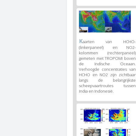
Figure
3
body
text
Figure
K
aarten van HCHO-
3
(linkerpaneel) en NO2-
caption
kolommen (rechterpaneel)
(legend)
gemeten met TROPOMI boven
de Indische Oceaan.
Verhoogde concentraties van
HCHO en NO2 zijn zichtbaar
langs de belangrijkste
scheepvaartroutes tussen
India en Indonesië.
Figure
4
body
text