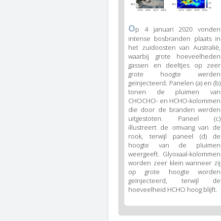
Figure
O
p 4 januari 2020 vonden
4
intense bosbranden plaats in
caption
het zuidoosten van Australië,
(legend)
waarbij grote hoeveelheden
gassen en deeltjes op zeer
grote hoogte werden
geïnjecteerd. Panelen (a) en (b)
tonen de pluimen van
CHOCHO- en HCHO-kolommen
die door de branden werden
uitgestoten. Paneel (c)
illustreert de omvang van de
rook, terwijl paneel (d) de
hoogte van de pluimen
weergeeft. Glyoxaal-kolommen
worden zeer klein wanneer zij
op grote hoogte worden
geïnjecteerd, terwijl de
hoeveelheid HCHO hoog blijft.