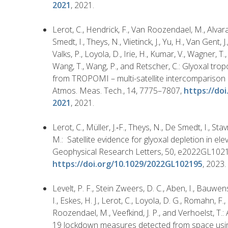
2021
, 2021.
Lerot, C., Hendrick, F., Van Roozendael, M., Alvarad
Smedt, I., Theys, N., Vlietinck, J., Yu, H., Van Gent, J.
Valks, P., Loyola, D., Irie, H., Kumar, V., Wagner, T., 
Wang, T., Wang, P., and Retscher, C.: Glyoxal tro
from TROPOMI – multi-satellite intercomparison 
Atmos. Meas. Tech., 14, 7775–7807,
https://do
2021
, 2021.
Lerot, C., Müller, J.‐F., Theys, N., De Smedt, I., S
M.: Satellite evidence for glyoxal depletion in ele
Geophysical Research Letters, 50, e2022GL102
https://doi.org/10.1029/2022GL102195
, 2023.
Levelt, P. F., Stein Zweers, D. C., Aben, I., Bauwe
I., Eskes, H. J., Lerot, C., Loyola, D. G., Romahn, F.
Roozendael, M., Veefkind, J. P., and Verhoelst, T.:
19 lockdown measures detected from space using