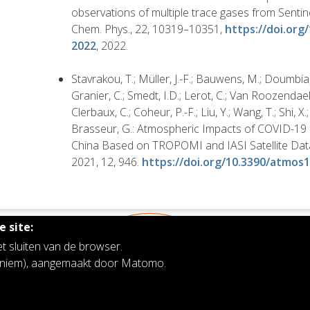
observations of multiple trace gases from Sent
Chem. Phys., 22, 10319–10351,
https://doi.org
2022
, 2022.
Stavrakou, T.; Müller, J.-F.; Bauwens, M.; Doumbia, T
Granier, C.; Smedt, I.D.; Lerot, C.; Van Roozendael,
Clerbaux, C.; Coheur, P.-F.; Liu, Y.; Wang, T.; Shi, X.
Brasseur, G.: Atmospheric Impacts of COVID-19
China Based on TROPOMI and IASI Satellite Da
2021, 12, 946.
https://doi.org/10.3390/atmos
 site:
et sluiten van de browser.
noniem), aangemaakt door Matomo.