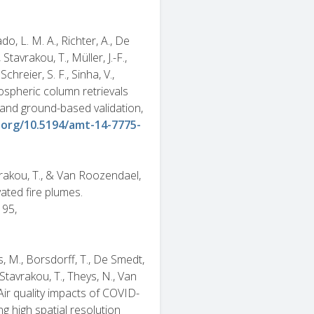
o, L. M. A., Richter, A., De
, Stavrakou, T., Müller, J.-F.,
Schreier, S. F., Sinha, V.,
pospheric column retrievals
and ground-based validation,
i.org/10.5194/amt-14-7775-
tavrakou, T., & Van Roozendael,
vated fire plumes.
195,
ns, M., Borsdorff, T., De Smedt,
, Stavrakou, T., Theys, N., Van
 Air quality impacts of COVID-
 high spatial resolution