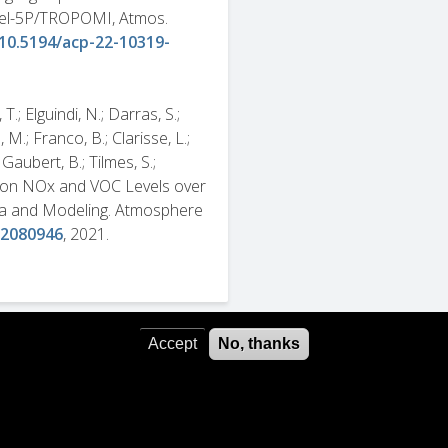
inel-5P/TROPOMI, Atmos.
/10.5194/acp-22-10319-
.; Elguindi, N.; Darras, S.;
 M.; Franco, B.; Clarisse, L.;
; Gaubert, B.; Tilmes, S.;
 on NOx and VOC Levels over
ta and Modeling. Atmosphere
12080946
, 2021.
Accept
No, thanks