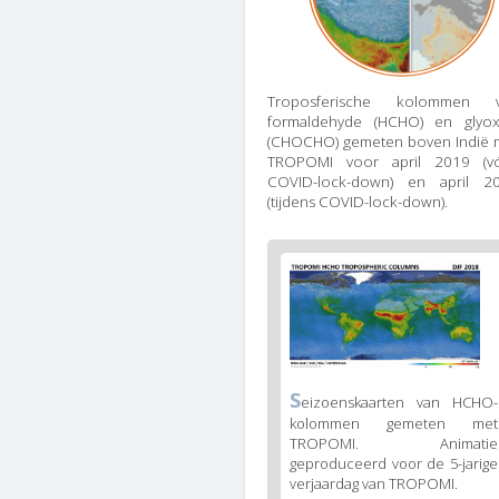
Troposferische kolommen 
formaldehyde (HCHO) en glyox
(CHOCHO) gemeten boven Indië 
TROPOMI voor april 2019 (v
COVID-lock-down) en april 2
(tijdens COVID-lock-down).
Figure
2
body
text
Figure
S
eizoenskaarten van HCHO-
2
kolommen gemeten met
caption
TROPOMI. Animatie
(legend)
geproduceerd voor de 5-jarige
verjaardag van TROPOMI.