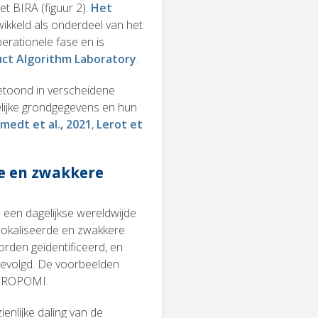
t BIRA (figuur 2).
Het
wikkeld als onderdeel van het
perationele fase en is
ct Algorithm Laboratory
.
etoond in verscheidene
elijke grondgegevens en hun
medt et al., 2021
,
Lerot et
de en zwakkere
een dagelijkse wereldwijde
elokaliseerde en zwakkere
rden geïdentificeerd, en
gevolgd. De voorbeelden
TROPOMI.
enlijke daling van de