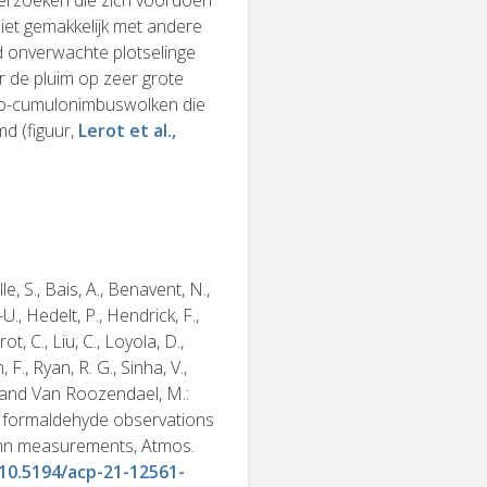
erzoeken die zich voordoen
iet gemakkelijk met andere
ld onverwachte plotselinge
r de pluim op zeer grote
ro-cumulonimbuswolken die
d (figuur,
Lerot et al.,
e, S., Bais, A., Benavent, N.,
., Hedelt, P., Hendrick, F.,
ot, C., Liu, C., Loyola, D.,
F., Ryan, R. G., Sinha, V.,
H., and Van Roozendael, M.:
formaldehyde observations
mn measurements, Atmos.
/10.5194/acp-21-12561-