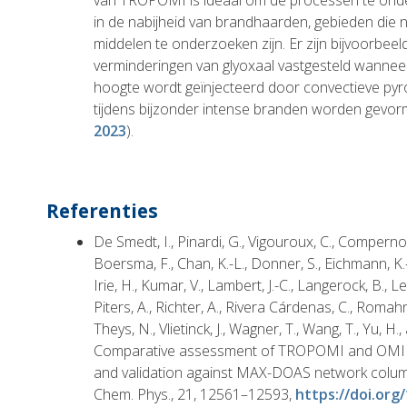
van TROPOMI is ideaal om de processen te ond
in de nabijheid van brandhaarden, gebieden die n
middelen te onderzoeken zijn. Er zijn bijvoorbee
verminderingen van glyoxaal vastgesteld wannee
hoogte wordt geïnjecteerd door convectieve py
tijdens bijzonder intense branden worden gevorm
2023
).
Referenties
De Smedt, I., Pinardi, G., Vigouroux, C., Compernoll
Boersma, F., Chan, K.-L., Donner, S., Eichmann, K.-U
Irie, H., Kumar, V., Lambert, J.-C., Langerock, B., Ler
Piters, A., Richter, A., Rivera Cárdenas, C., Romahn, 
Theys, N., Vlietinck, J., Wagner, T., Wang, T., Yu, 
Comparative assessment of TROPOMI and OMI 
and validation against MAX-DOAS network colu
Chem. Phys., 21, 12561–12593,
https://doi.org