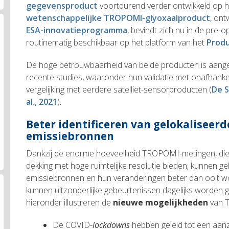
gegevensproduct
voortdurend verder ontwikkeld op he
wetenschappelijke TROPOMI-glyoxaalproduct
, ont
ESA-innovatieprogramma
, bevindt zich nu in de pre-o
routinematig beschikbaar op het platform van het
Produ
De hoge betrouwbaarheid van beide producten is aang
recente studies, waaronder hun validatie met onafhank
vergelijking met eerdere satelliet-sensorproducten (
De S
al., 2021
).
Beter identificeren van gelokaliseer
emissiebronnen
Dankzij de enorme hoeveelheid TROPOMI-metingen, die 
dekking met hoge ruimtelijke resolutie bieden, kunnen g
emissiebronnen en hun veranderingen beter dan ooit wo
kunnen uitzonderlijke gebeurtenissen dagelijks worden 
hieronder illustreren de
nieuwe mogelijkheden
van 
De COVID-
lockdowns
hebben geleid tot een aanzi