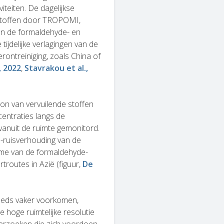
iteiten. De dagelijkse
stoffen door TROPOMI,
an de formaldehyde- en
tijdelijke verlagingen van de
ontreiniging, zoals China of
, 2022
,
Stavrakou et al.,
ron van vervuilende stoffen
centraties langs de
vanuit de ruimte gemonitord.
l-ruisverhouding van de
me van de formaldehyde-
troutes in Azië (figuur,
De
teeds vaker voorkomen,
e hoge ruimtelijke resolutie