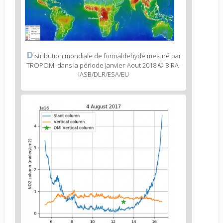
text
Figure
D
istribution mondiale de formaldehyde mesuré par
2
TROPOMI dans la période Janvier-Aout 2018 © BIRA-
caption
IASB/DLR/ESA/EU
(legend)
Figure
3
body
text