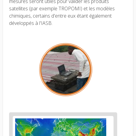
mesures seront utiles pour valider les produits
satellites (par exemple TROPOMI) et les modèles
chimiques, certains d'entre eux étant également
développés à l'IASB.
Figure
2
body