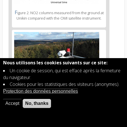
Figure
F
igure 2. NO2 columns measured from the ground at
3
Unikin compared with the OMI satellite instrument.
caption
(legend)
Figure
4
body
text
Nous utilisons les cookies suivants sur ce site:
Un cookie de session, qui est effacé après la fermeture
du navigateur.
Cookies pour les statistiques des visiteurs (anonymes).
Figure
T
est du nouveau système Max-DOAS dans les
Protection des données personnelles
4
Ardennes à l’automne 2018
caption
(legend)
Accept
No, thanks