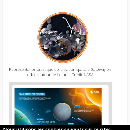
Représentation artistique de la station spatiale Gateway en
orbite autour de la Lune. Crédit: NASA
Figure
2
body
text
Nous utilisons les cookies suivants sur ce site: