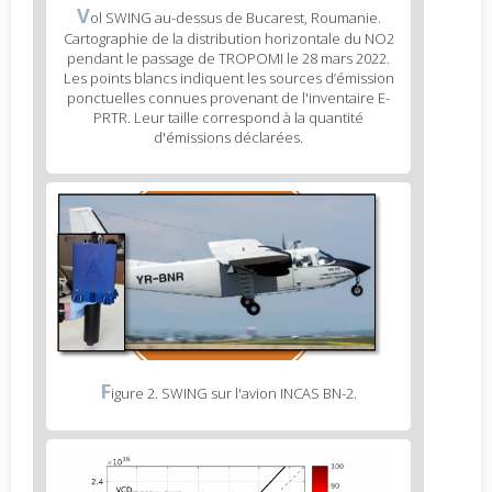
Figure
V
ol SWING au-dessus de Bucarest, Roumanie.
2
Cartographie de la distribution horizontale du NO2
caption
pendant le passage de TROPOMI le 28 mars 2022.
(legend)
Les points blancs indiquent les sources d’émission
ponctuelles connues provenant de l'inventaire E-
PRTR. Leur taille correspond à la quantité
d'émissions déclarées.
Figure
3
body
text
Figure
F
igure 2. SWING sur l'avion INCAS BN-2.
3
caption
(legend)
Figure
4