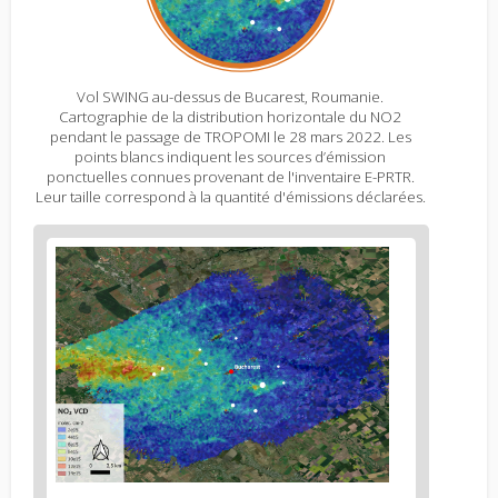
Vol SWING au-dessus de Bucarest, Roumanie.
Cartographie de la distribution horizontale du NO2
pendant le passage de TROPOMI le 28 mars 2022. Les
points blancs indiquent les sources d’émission
ponctuelles connues provenant de l'inventaire E-PRTR.
Leur taille correspond à la quantité d'émissions déclarées.
Figure
2
body
text