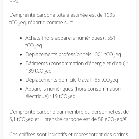
2
L'empreinte carbone totale estimée est de 1095
tCO
eq, répartie comme suit:
2
Achats (hors appareils numériques) : 551
tCO
eq
2
Déplacements professionnels : 301 tCO
eq
2
Bâtiments (consommation d'énergie et d'eau) :
139 tCO
eq
2
Déplacements domicile-travail : 85 tCO
eq
2
Appareils numériques (hors consommation
électrique) : 19 tCO
eq
2
L'empreinte carbone par membre du personnel est de
6,1 tCO
eq et l 'intensité carbone est de 58 gCO
eq/€.
2
2
Ces chiffres sont indicatifs et représentent des ordres