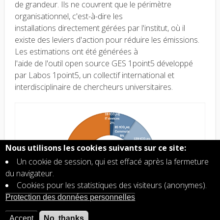
de grandeur. Ils ne couvrent que le périmètre
organisationnel, c'est-à-dire les
installations directement gérées par l'institut, où il
existe des leviers d'action pour réduire les émissions.
Les estimations ont été générées à
l'aide de l'outil open source GES 1point5 développé
par Labos 1point5, un collectif international et
interdisciplinaire de chercheurs universitaires.
Nous utilisons les cookies suivants sur ce site:
Un cookie de session, qui est effacé après la fermeture
du navigateur.
Cookies pour les statistiques des visiteurs (anonymes).
Protection des données personnelles
Accept
No, thanks