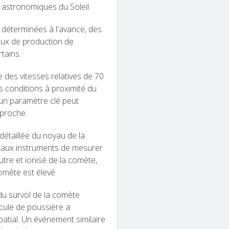
s astronomiques du Soleil.
t déterminées à l'avance, des
taux de production de
rtains.
re des vitesses relatives de 70
les conditions à proximité du
un paramètre clé peut
pproche.
étaillée du noyau de la
 aux instruments de mesurer
utre et ionisé de la comète,
omète est élevé.
 du survol de la comète
icule de poussière a
atial. Un événement similaire