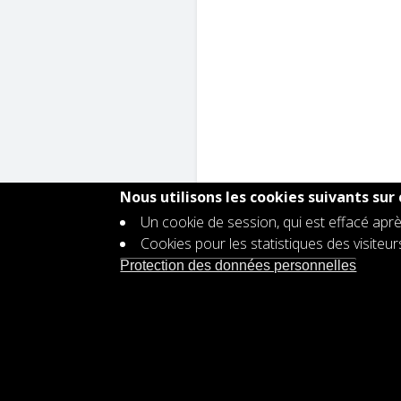
Nous utilisons les cookies suivants sur 
Un cookie de session, qui est effacé aprè
Cookies pour les statistiques des visiteu
Contact
Protection des données personnelles
Footer
Offre d'emploi
menu
Protection des données personnell
Déclaration d'accessibilité
Plan d'égalité des genres