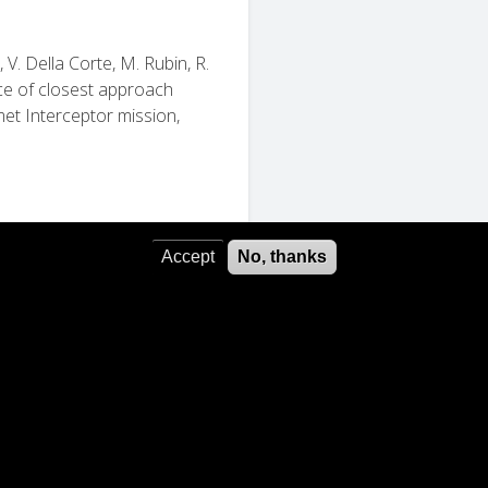
, V. Della Corte, M. Rubin, R.
ce of closest approach
met Interceptor mission,
Accept
No, thanks