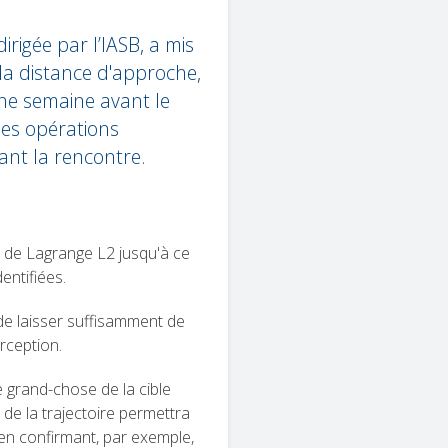
rigée par l’IASB, a mis
la distance d'approche,
ne semaine avant le
 des opérations
dant la rencontre.
t de Lagrange L2 jusqu'à ce
entifiées.
de laisser suffisamment de
rception.
 grand-chose de la cible
e de la trajectoire permettra
 en confirmant, par exemple,