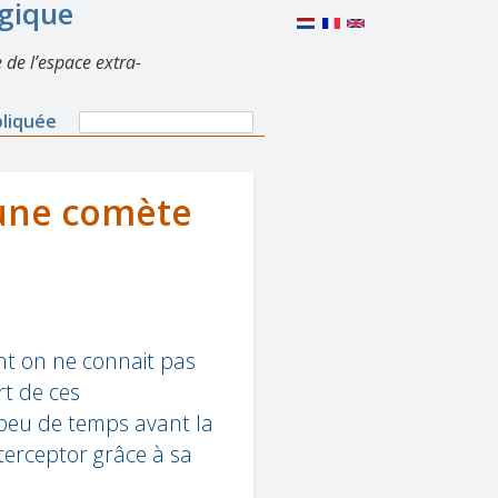
lgique
 de l’espace extra-
Search
pliquée
Search
form
 une comète
nt on ne connait pas
rt de ces
 peu de temps avant la
nterceptor grâce à sa