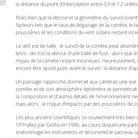
la distance du point d'interception entre 0,9 et 1,2 unité
Mais bien que la vitesse et la géométrie du survol soien
facteurs tels que le taux de dégazage de la comète, le 
poussières et les conditions du vent solaire restent ince
Le défi est de taille : le survol de la comète peut atteind
km/s - dix fois la vitesse d'une balle de fusil - alors que 
noyau de la comète restent inconnues. Heureusement, 
encore être ajusté juste avant le survol : la distance d'a
Un passage rapproché donnerait aux caméras une vue d
comète et de son atmosphère éphémère et permettrait
la composition et d'autres détails de l'environnement ne
mais alors... le risque d'impacts par des poussières de c
Les plus anciens scientifiques se souviennent très bien
1P/Halley par Giotto en 1986, au cours duquel une part
endommagé les instruments et désorienté le vaisseau sp