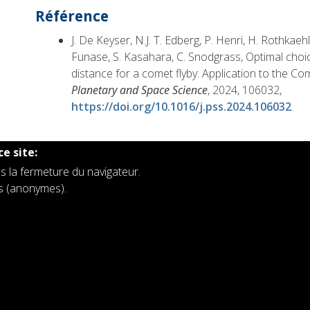
Référence
J. De Keyser, N.J. T. Edberg, P. Henri, H. Rothkaehl
Funase, S. Kasahara, C. Snodgrass, Optimal choi
distance for a comet flyby: Application to the Co
Planetary and Space Science
, 2024, 106032,
https://doi.org/10.1016/j.pss.2024.106032
.
ce site:
s la fermeture du navigateur.
rs (anonymes).
es