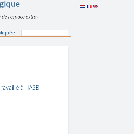
lgique
 de l’espace extra-
Search
pliquée
Search
form
availlé à l'IASB