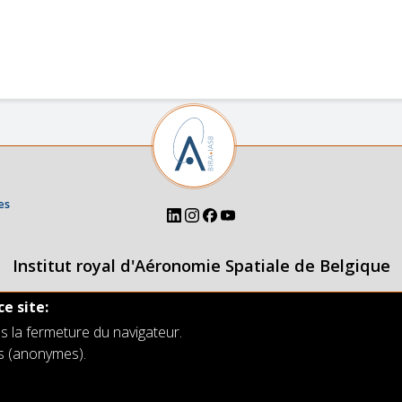
es
Institut royal d'Aéronomie Spatiale de Belgique
ce site:
s la fermeture du navigateur.
rs (anonymes).