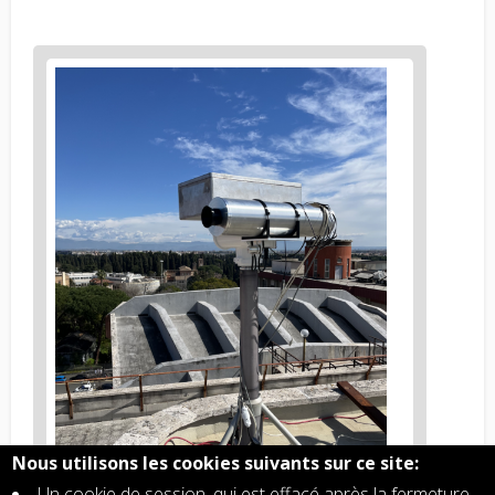
Figure
2
body
text
Nous utilisons les cookies suivants sur ce site:
Un cookie de session, qui est effacé après la fermeture