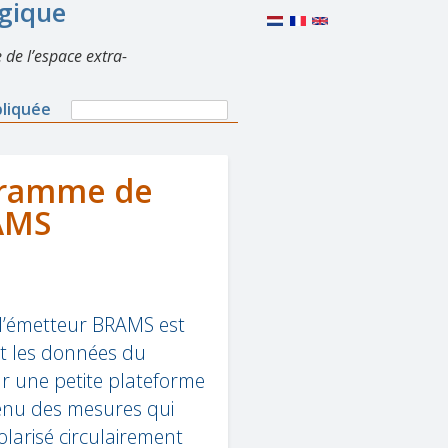
lgique
 de l’espace extra-
Search
pliquée
Search
form
gramme de
AMS
l’émetteur BRAMS est
nt les données du
ur une petite plateforme
enu des mesures qui
olarisé circulairement