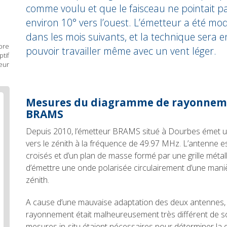
comme voulu et que le faisceau ne pointait pa
environ 10° vers l’ouest. L’émetteur a été mo
dans les mois suivants, et la technique sera 
bre
pouvoir travailler même avec un vent léger.
tif
eur
Body
Mesures du diagramme de rayonneme
text
BRAMS
Depuis 2010, l’émetteur BRAMS situé à Dourbes émet u
vers le zénith à la fréquence de 49.97 MHz. L’antenne e
croisés et d’un plan de masse formé par une grille métal
d’émettre une onde polarisée circulairement d’une mani
zénith.
A cause d’une mauvaise adaptation des deux antennes,
rayonnement était malheureusement très différent de s
mesures in-situ étaient nécessaires pour déterminer la