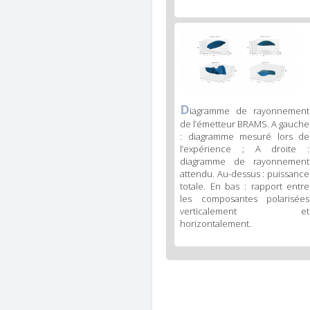
Figure
3
body
text
Figure
D
iagramme de rayonnement
3
de l’émetteur BRAMS. A gauche
caption
: diagramme mesuré lors de
(legend)
l’expérience ; A droite :
diagramme de rayonnement
attendu. Au-dessus : puissance
totale. En bas : rapport entre
les composantes polarisées
verticalement et
horizontalement.