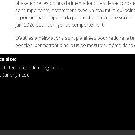
phase entre les points d’alimentation). Les désaccords
sont importants, notamment avec un maximum qui pointe 
important par rapport à la polarisation circulaire voulue
juin 2020 pour corriger ce comportement.
D’autres améliorations sont planifiées pour réduire le 
position, permettant ainsi plus de mesures, même dans d
ce site:
s la fermeture du navigateur.
rs (anonymes).
es
Institut royal d'Aéronomie Spatiale de Belgique