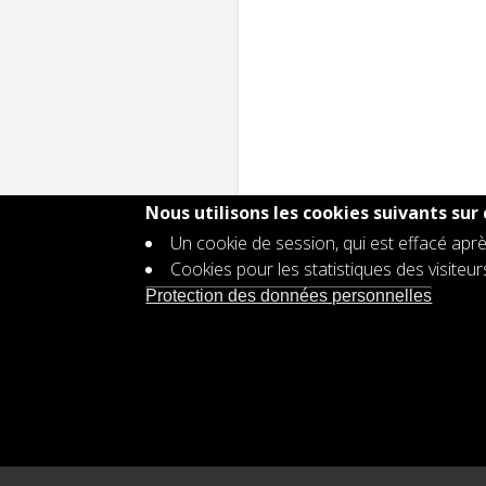
Nous utilisons les cookies suivants sur 
Un cookie de session, qui est effacé aprè
Cookies pour les statistiques des visiteu
Contact
Protection des données personnelles
Footer
Offre d'emploi
menu
Protection des données personnell
Déclaration d'accessibilité
Plan d'égalité des genres