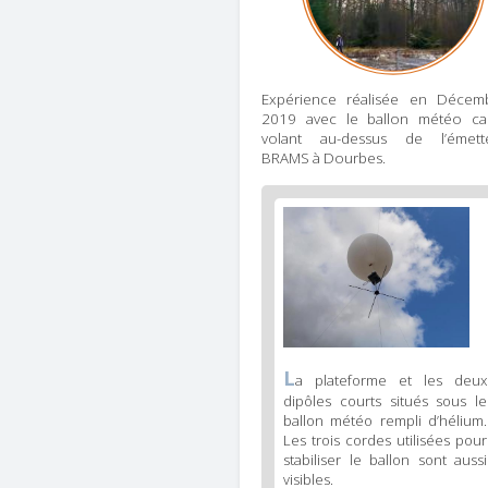
Expérience réalisée en Décem
2019 avec le ballon météo cap
volant au-dessus de l’émett
BRAMS à Dourbes.
Figure
2
body
text
Figure
L
a plateforme et les deux
2
dipôles courts situés sous le
caption
ballon météo rempli d’hélium.
(legend)
Les trois cordes utilisées pour
stabiliser le ballon sont aussi
visibles.