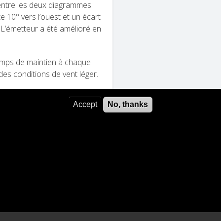
 entre les deux diagrammes
10° vers l’ouest et un écart
. L’émetteur a été amélioré en
temps de maintien à chaque
es conditions de vent léger.
Accept
No, thanks