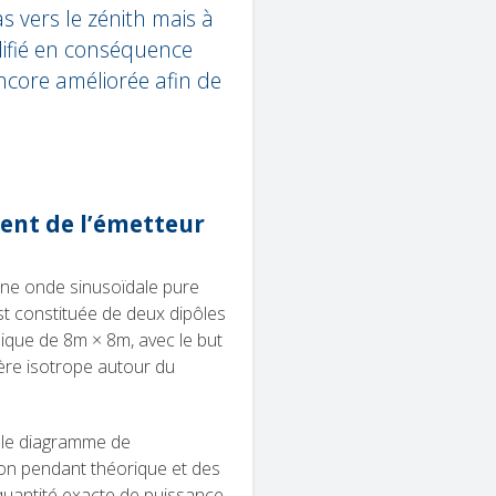
s vers le zénith mais à
difié en conséquence
encore améliorée afin de
nt de l’émetteur
ne onde sinusoïdale pure
st constituée de deux dipôles
lique de 8m × 8m, avec le but
ère isotrope autour du
 le diagramme de
on pendant théorique et des
 quantité exacte de puissance