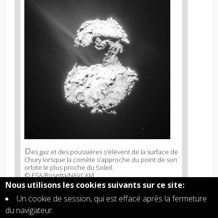
image
2
D
News
es gaz et des poussières s'élèvent de la surface de
Chury lorsque la comète s'approche du point de son
image
orbite le plus proche du Soleil.
legend
© ESA/Rosetta/NAVCAM
2
Nous utilisons les cookies suivants sur ce site:
Un cookie de session, qui est effacé après la fermeture
du navigateur.