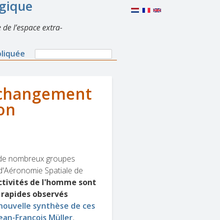
lgique
 de l’espace extra-
Search
pliquée
Search
form
e changement
ion
r de nombreux groupes
 d'Aéronomie Spatiale de
activités de l'homme sont
 rapides observés
 nouvelle synthèse de ces
Jean-François Müller
,