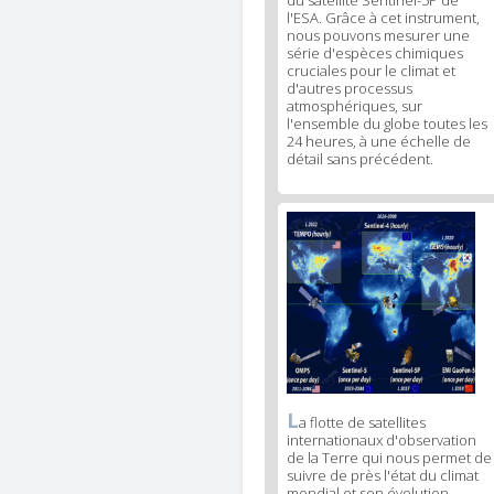
du satellite Sentinel-5P de
l'ESA. Grâce à cet instrument,
nous pouvons mesurer une
série d'espèces chimiques
cruciales pour le climat et
d'autres processus
atmosphériques, sur
l'ensemble du globe toutes les
24 heures, à une échelle de
détail sans précédent.
News
image
3
L
News
a flotte de satellites
internationaux d'observation
image
de la Terre qui nous permet de
legend
suivre de près l'état du climat
3
mondial et son évolution.