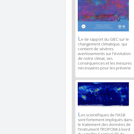
L
News
e 6e rapport du GIEC sur le
changement climatique, qui
image
contient de sévères
legend
avertissements sur l'évolution
1
de notre climat, ses
conséquences et les mesures
nécessaires pour les prévenir.
News
image
2
L
News
es scientifiques de l'IASB
sont fortement impliqués dans
image
le traitement des données de
legend
l'instrument TROPOMI à bord
2