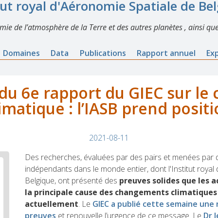
tut royal d'Aéronomie Spatiale de Be
imie de l’atmosphère de la Terre et des autres planètes , ainsi que
Domaines
Data
Publications
Rapport annuel
Ex
 du 6e rapport du GIEC sur l
imatique : l’IASB prend posit
2021-08-11
Des recherches, évaluées par des pairs et menées pa
indépendants dans le monde entier, dont l'Institut royal
Belgique, ont présenté des
preuves solides que les 
la principale cause des changements climatiques
actuellement
. Le
GIEC a publié cette semaine une
preuves
et renouvelle l’urgence de ce message. Le
Dr 