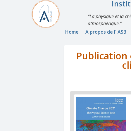
Insti
La physique et la ch
atmosphérique.
Home
A propos de l'IASB
Publication
cl
News
image
1