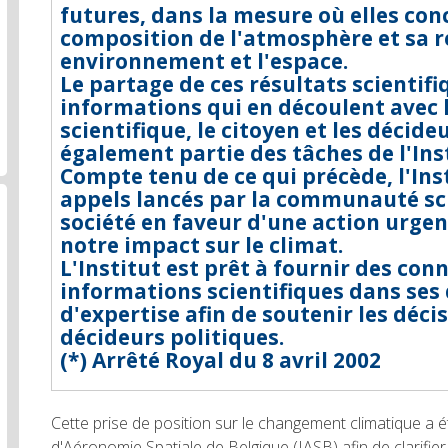
futures, dans la mesure où elles con
composition de l'atmosphère et sa r
environnement et l'espace.
Le partage de ces résultats scientifi
informations qui en découlent ave
scientifique, le citoyen et les décide
également partie des tâches de l'Inst
Compte tenu de ce qui précède, l'Inst
appels lancés par la communauté sci
société en faveur d'une action urge
notre impact sur le climat.
L'Institut est prêt à fournir des con
informations scientifiques dans se
d'expertise afin de soutenir les déci
décideurs politiques.
(*) Arrêté Royal du 8 avril 2002
Cette prise de position sur le changement climatique a ét
d'Aéronomie Spatiale de Belgique (IASB) afin de clarifie