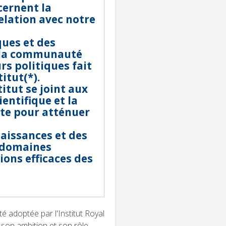
cernent la
elation avec notre
ques et des
c la communauté
urs politiques fait
itut(*).
itut se joint aux
entifique et la
nte pour atténuer
naissances et des
s domaines
sions efficaces des
é adoptée par l'Institut Royal
r son ambition et son rôle