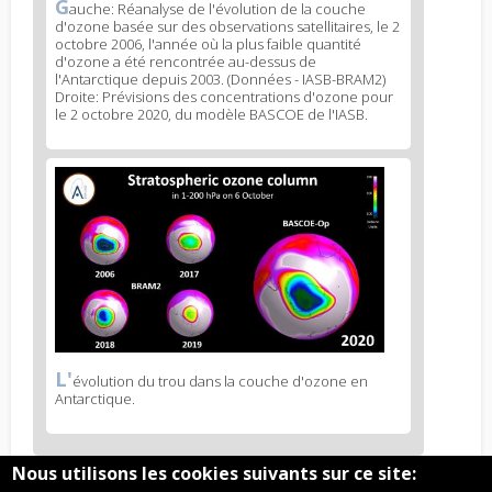
G
News
auche: Réanalyse de l'évolution de la couche
d'ozone basée sur des observations satellitaires, le 2
image
octobre 2006, l'année où la plus faible quantité
legend
d'ozone a été rencontrée au-dessus de
2
l'Antarctique depuis 2003. (Données - IASB-BRAM2)
Droite: Prévisions des concentrations d'ozone pour
le 2 octobre 2020, du modèle BASCOE de l'IASB.
News
image
3
L'
News
évolution du trou dans la couche d'ozone en
Antarctique.
image
legend
3
Nous utilisons les cookies suivants sur ce site: